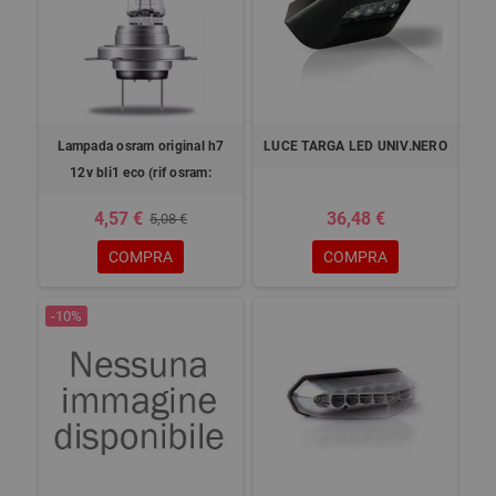
Lampada osram original h7
LUCE TARGA LED UNIV.NERO
12v bli1 eco (rif osram:
4,57 €
36,48 €
5,08 €
COMPRA
COMPRA
-10%