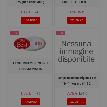
12v (rif osram: 5008)
FACE FULL LED NERO
1,12 €
154,95 €
1,24 €
COMPRA
COMPRA
-10%
-10%
LENTE RICAMBIO VETRO
FRECCIA PIATTA
Lampada osram original h6w
12v (rif osram: 64132)
1,32 €
7,75 €
1,46 €
8,61 €
COMPRA
COMPRA