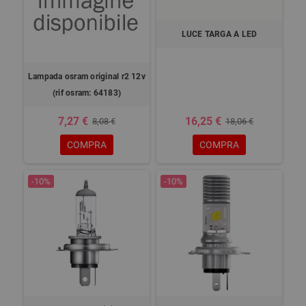
LUCE TARGA A LED
Lampada osram original r2 12v
(rif osram: 64183)
7,27 €
16,25 €
8,08 €
18,06 €
COMPRA
COMPRA
-10%
-10%