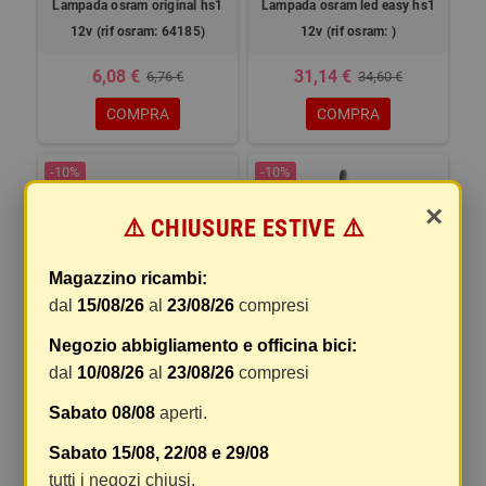
Lampada osram original hs1
Lampada osram led easy hs1
12v (rif osram: 64185)
12v (rif osram: )
6,08 €
31,14 €
6,76 €
34,60 €
COMPRA
COMPRA
-10%
-10%
×
⚠️ CHIUSURE ESTIVE ⚠️
Magazzino ricambi:
dal
15/08/26
al
23/08/26
compresi
LENTE RICAMBIO VETRO
FRECCIA
Negozio abbigliamento e officina bici:
dal
10/08/26
al
23/08/26
compresi
Lampada osram original h4
bli1 eco (rif osram: 641
Sabato 08/08
aperti.
1,37 €
5,14 €
1,53 €
5,71 €
Sabato 15/08, 22/08 e 29/08
tutti i negozi chiusi.
COMPRA
COMPRA