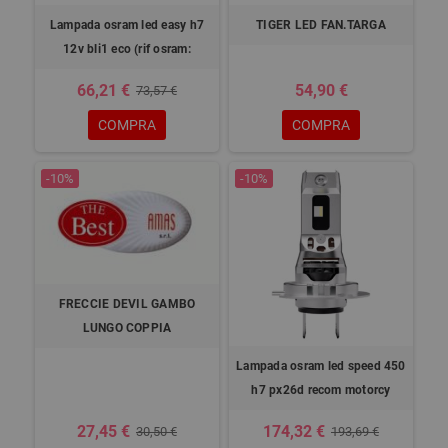
Lampada osram led easy h7
TIGER LED FAN.TARGA
12v bli1 eco (rif osram:
66,21 €
54,90 €
73,57 €
COMPRA
COMPRA
-10%
-10%
FRECCIE DEVIL GAMBO
LUNGO COPPIA
Lampada osram led speed 450
h7 px26d recom motorcy
27,45 €
174,32 €
30,50 €
193,69 €