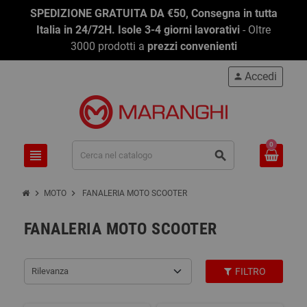
SPEDIZIONE GRATUITA DA €50, Consegna in tutta
Italia in 24/72H. Isole 3-4 giorni lavorativi
- Oltre
3000 prodotti a
prezzi convenienti
Accedi
person
0
view_headline
search
chevron_right
chevron_right
MOTO
FANALERIA MOTO SCOOTER
FANALERIA MOTO SCOOTER
Rilevanza
FILTRO