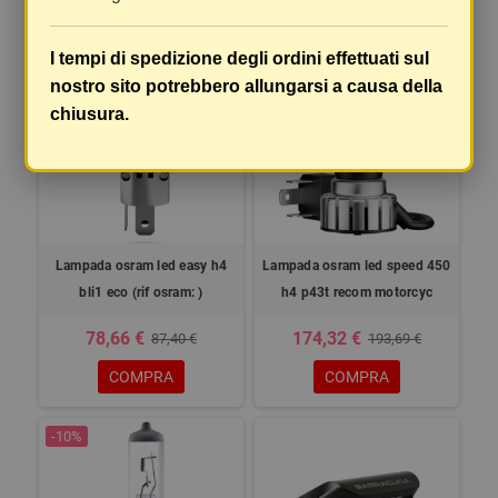
I tempi di spedizione degli ordini effettuati sul
-10%
-10%
nostro sito potrebbero allungarsi a causa della
chiusura.
Lampada osram led easy h4
Lampada osram led speed 450
bli1 eco (rif osram: )
h4 p43t recom motorcyc
78,66 €
174,32 €
87,40 €
193,69 €
COMPRA
COMPRA
-10%