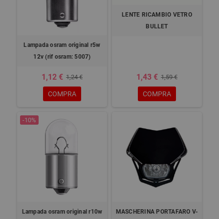
LENTE RICAMBIO VETRO
BULLET
Lampada osram original r5w
12v (rif osram: 5007)
1,12 €
1,43 €
1,24 €
1,59 €
COMPRA
COMPRA
-10%
Lampada osram original r10w
MASCHERINA PORTAFARO V-