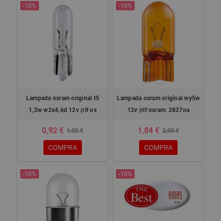
-10%
-10%
Lampada osram original t5
Lampada osram original wy5w
1,2w w2x4,6d 12v (rif os
12v (rif osram: 2827na
0,92 €
1,84 €
1,02 €
2,05 €
COMPRA
COMPRA
-10%
-10%