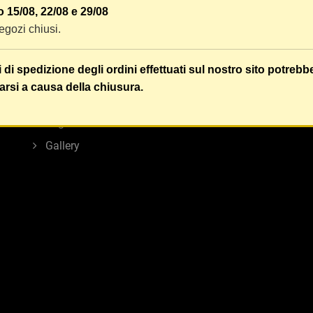
INFORMAZIONI
LINK UTILI
 15/08, 22/08 e 29/08
 negozi chiusi.
Privacy Policy
Contatti
Cookie Policy
Best Seller
i di spedizione degli ordini effettuati sul nostro sito potrebb
Termini e condizioni d'uso
Nuovi Prodott
arsi a causa della chiusura.
Chi siamo
Ribassi
Regole sui resi
Modifica con
Gallery