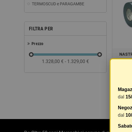
TERMOSCUD e PARAGAMBE
FILTRA PER
Prezzo
NAST
1.328,00 € - 1.329,00 €
M
48,49 €
Magaz
dal
15
Visuali
Negozi
dal
10
Sabat