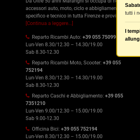
Da Oltre 50 anni Maranghi si occupa di ricambi e
Sabato
accessori auto, moto, ciclo e abbigliamento
tutti i
specifico e tecnico in tutta Firenze e provincia
[Continua a leggere...]
I temp
Reparto Ricambi Auto:
+39 055 750996
allung
Lun-Ven 8.30/12.30 – 14.30/19.00
Sab 8.30-12.30
Reparto Ricambi Moto, Scooter:
+39 055
752194
Lun-Ven 8.30/12.30 – 14.30/19.00
Sab 8.30-12.30
Reparto Caschi e Abbigliamento:
+39 055
7351210
Lun-Ven 9.00/12.30 – 15.00/19.00
Sab 9.00-12.30
Officina Bici:
+39 055 752194
Lun-Ven 8.30/12.30 – 15.00/19.00