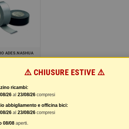
RO ADES.NASHUA
T.55 GRIGIO
⚠️ CHIUSURE ESTIVE ⚠️
COMPRA
69,27 €
zino ricambi:
/08/26
al
23/08/26
compresi
zzati 1-1 su 1 articoli
o abbigliamento e officina bici:
/08/26
al
23/08/26
compresi
o 08/08
aperti.