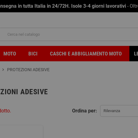
na in tutta Italia in 24/72H. Isole 3-4 giorni lavorativi
- Olt
MOTO
BICI
CASCHI E ABBIGLIAMENTO MOTO
L
chevron_right
PROTEZIONI ADESIVE
ZIONI ADESIVE
dotto.
Ordina per:
Rilevanza