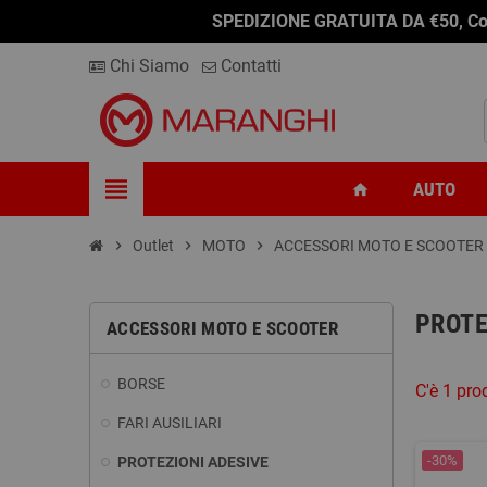
SPEDIZIONE GRATUITA DA €50, Conseg
Chi Siamo
Contatti
view_headline
AUTO
home
chevron_right
Outlet
chevron_right
MOTO
chevron_right
ACCESSORI MOTO E SCOOTER
PROTE
ACCESSORI MOTO E SCOOTER
BORSE
C'è 1 pro
FARI AUSILIARI
-30%
PROTEZIONI ADESIVE