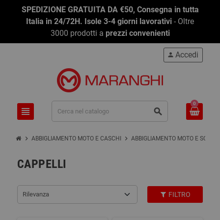
SPEDIZIONE GRATUITA DA €50, Consegna in tutta
Italia in 24/72H. Isole 3-4 giorni lavorativi
- Oltre
3000 prodotti a
prezzi convenienti
Accedi
person
0
view_headline
search
chevron_right
chevron_right
ABBIGLIAMENTO MOTO E CASCHI
ABBIGLIAMENTO MOTO E SCOOT
CAPPELLI
Rilevanza
FILTRO