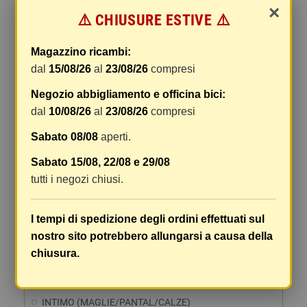
DETTAGLI
×
⚠️ CHIUSURE ESTIVE ⚠️
Magazzino ricambi:
Visualizzati 1-7 su 7 articoli
dal
15/08/26
al
23/08/26
compresi
Negozio abbigliamento e officina bici:
dal
10/08/26
al
23/08/26
compresi
ABBIGLIAMENTO MOTO E SCOOTER
Sabato 08/08
aperti.
ABBIGLIAMENTO BAMBINO
Sabato 15/08, 22/08 e 29/08
tutti i negozi chiusi.
CAPPELLI
COLLARI SCALDACOLLO SCIARPE MASCHER
I tempi di spedizione degli ordini effettuati sul
GIACCHE MOTO
nostro sito potrebbero allungarsi a causa della
chiusura.
GILET
GUANTI MOTO INVERNALI
INTIMO (MAGLIE/PANTAL/CALZE)