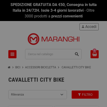
SPEDIZIONE GRATUITA DA €50, Consegna in tutta
Italia in 24/72H. Isole 3-4 giorni lavorativi
- Oltre
3000 prodotti a
prezzi convenienti
Accedi
person
0
view_headline
search
chevron_right
chevron_right
chevron_right
BICI
ACCESSORI BICICLETTA
CAVALLETTI CITY BIKE
CAVALLETTI CITY BIKE
Rilevanza
FILTRO