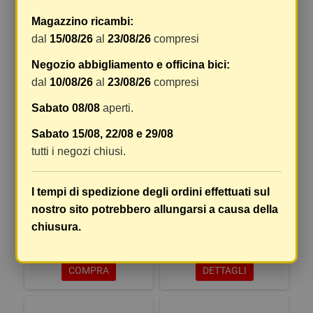
3,56 €
10,04 €
Magazzino ricambi:
COMPRA
COMPRA
dal
15/08/26
al
23/08/26
compresi
Negozio abbigliamento e officina bici:
dal
10/08/26
al
23/08/26
compresi
Sabato 08/08
aperti.
Sabato 15/08, 22/08 e 29/08
tutti i negozi chiusi.
I tempi di spedizione degli ordini effettuati sul
COPRICESTO OVAL.CON
CESTINO POSTERIORE
nostro sito potrebbero allungarsi a causa della
CERNIERA
QUADRO - BIANCO
chiusura.
13,04 €
14,51 €
COMPRA
DETTAGLI