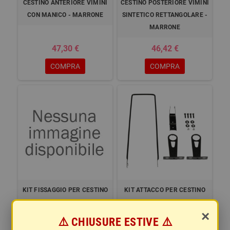
CESTINO ANTERIORE VIMINI
CESTINO POSTERIORE VIMINI
CON MANICO - MARRONE
SINTETICO RETTANGOLARE -
MARRONE
47,30 €
46,42 €
COMPRA
COMPRA
KIT FISSAGGIO PER CESTINO
KIT ATTACCO PER CESTINO
DOPPIA MAGLIA - ARGENTO
VIMINI SINTETICO E QUADRO
×
- NERO
⚠️ CHIUSURE ESTIVE ⚠️