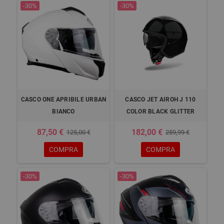
-30%
-30%
CASCO ONE APRIBILE URBAN
CASCO JET AIROH J 110
BIANCO
COLOR BLACK GLITTER
87,50 €
182,00 €
125,00 €
259,99 €
COMPRA
COMPRA
-30%
-30%