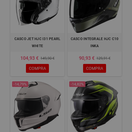
CASCO JET HJC I31 PEARL
CASCO INTEGRALE HJC C10
WHITE
INKA
104,93 €
90,93 €
149,90 €
129,91 €
COMPRA
COMPRA
-14,79%
-14,82%