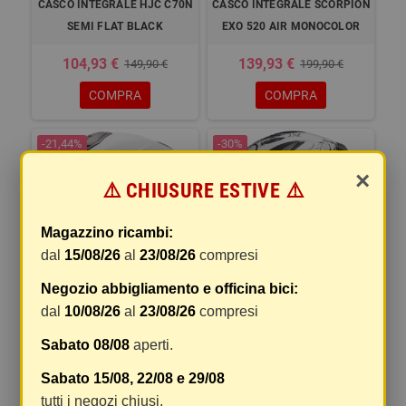
CASCO INTEGRALE HJC C70N
CASCO INTEGRALE SCORPION
SEMI FLAT BLACK
EXO 520 AIR MONOCOLOR
104,93 €
139,93 €
149,90 €
199,90 €
COMPRA
COMPRA
-21,44%
-30%
×
⚠️ CHIUSURE ESTIVE ⚠️
Magazzino ricambi:
dal
15/08/26
al
23/08/26
compresi
Negozio abbigliamento e officina bici:
dal
10/08/26
al
23/08/26
compresi
CASCO MODULARE LS2
CASCO INTEGRALE LS2 FF353
FF908 STROBE II BIANCO
RAPID II COLOR BOHO
Sabato 08/08
aperti.
109,90 €
76,30 €
139,90 €
109,01 €
Sabato 15/08, 22/08 e 29/08
tutti i negozi chiusi.
DETTAGLI
DETTAGLI