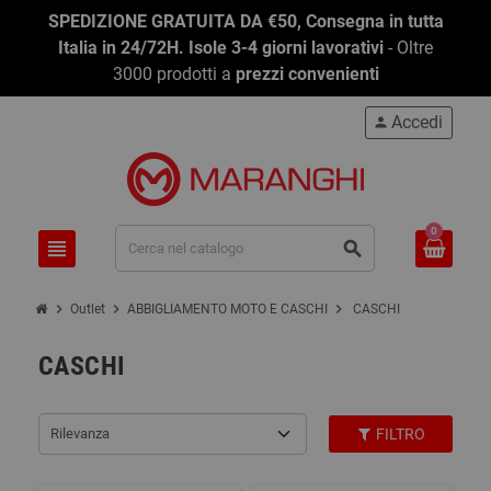
SPEDIZIONE GRATUITA DA €50, Consegna in tutta
Italia in 24/72H. Isole 3-4 giorni lavorativi
- Oltre
3000 prodotti a
prezzi convenienti
Accedi
person
0
view_headline
search
chevron_right
chevron_right
chevron_right
Outlet
ABBIGLIAMENTO MOTO E CASCHI
CASCHI
CASCHI
Rilevanza
FILTRO