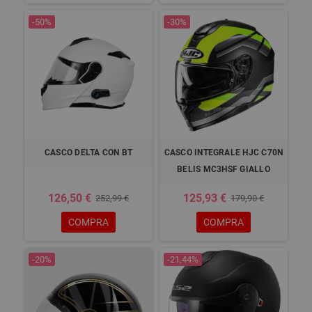
-50%
-30%
CASCO DELTA CON BT
CASCO INTEGRALE HJC C70N
BELIS MC3HSF GIALLO
126,50 €
125,93 €
252,99 €
179,90 €
COMPRA
COMPRA
-20%
-21,44%