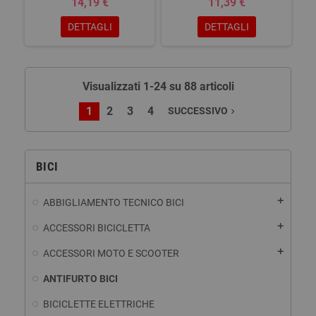
14,19 €
11,39 €
DETTAGLI
DETTAGLI
Visualizzati 1-24 su 88 articoli
1
2
3
4
SUCCESSIVO
navigate_next
BICI
add
ABBIGLIAMENTO TECNICO BICI
add
ACCESSORI BICICLETTA
add
ACCESSORI MOTO E SCOOTER
ANTIFURTO BICI
BICICLETTE ELETTRICHE