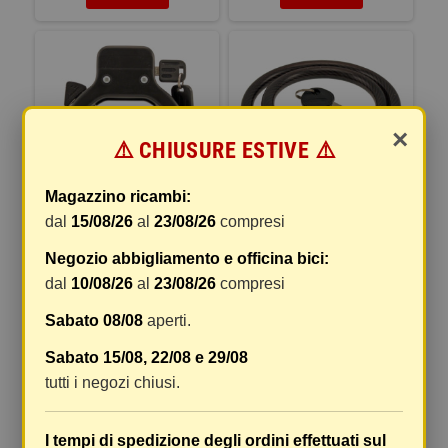
×
⚠️ CHIUSURE ESTIVE ⚠️
Magazzino ricambi:
dal
15/08/26
al
23/08/26
compresi
LUC.ARCO ""DELUXE"" NERO
LUCCHETTO
Negozio abbigliamento e officina bici:
VITI
SPIR.10X1000COLORATO
dal
10/08/26
al
23/08/26
compresi
12,91 €
5,64 €
Sabato 08/08
aperti.
DETTAGLI
DETTAGLI
Sabato 15/08, 22/08 e 29/08
tutti i negozi chiusi.
I tempi di spedizione degli ordini effettuati sul