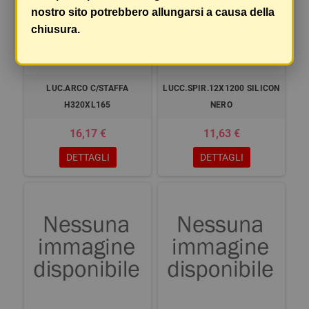
nostro sito potrebbero allungarsi a causa della
chiusura.
LUC.ARCO C/STAFFA
LUCC.SPIR.12X1200 SILICON
H320XL165
NERO
16,17 €
11,63 €
DETTAGLI
DETTAGLI