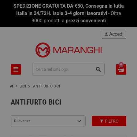
SPEDIZIONE GRATUITA DA €50, Consegna in tutta
Italia in 24/72H. Isole 3-4 giorni lavorativi
- Oltre
3000 prodotti a
prezzi convenienti
Accedi
person
0
view_headline
search
chevron_right
chevron_right
BICI
ANTIFURTO BICI
ANTIFURTO BICI
Rilevanza
FILTRO