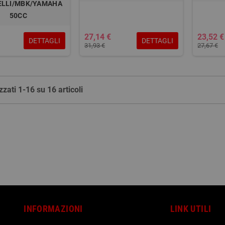
ELLI/MBK/YAMAHA
50CC
27,14 €
23,52 €
DETTAGLI
DETTAGLI
31,93 €
27,67 €
zzati 1-16 su 16 articoli
INFORMAZIONI
LINK UTILI