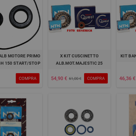
 ALB MOTORE PRIMO
X KIT CUSCINETTO
KIT BA
SH 150 START/STOP
ALB.MOT.MAJESTIC 25
54,90 €
46,36 €
COMPRA
COMPRA
61,00 €