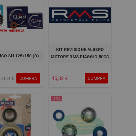
KIT REVISIONE ALBERO
NCO SH 125/150 (D)
MOTORE RMS PIAGGIO 50CC
45,32 €
COMPRA
COMPRA
51,51 €
-15%