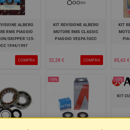
EVISIONE ALBERO
KIT REVISIONE ALBERO
KIT R
RE RMS PIAGGIO
MOTORE RMS CLASSIC
MOTO
ON/SKIPPER 125-
PIAGGIO VESPA 50CC
PIA
0CC 1994/1997
32,28 €
85,62 €
COMPRA
COMPRA
-10%
-10%
KIT C