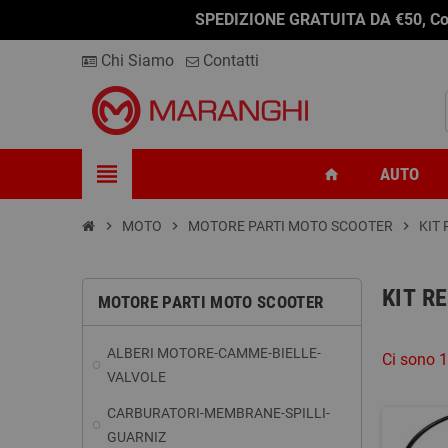
SPEDIZIONE GRATUITA DA €50, Conseg
Chi Siamo
Contatti
view_headline
AUTO
home
chevron_right
MOTO
chevron_right
MOTORE PARTI MOTO SCOOTER
chevron_right
KIT
KIT R
MOTORE PARTI MOTO SCOOTER
ALBERI MOTORE-CAMME-BIELLE-
Ci sono 1
VALVOLE
CARBURATORI-MEMBRANE-SPILLI-
GUARNIZ