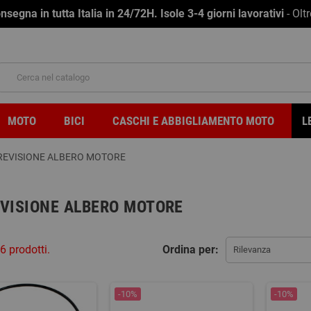
na in tutta Italia in 24/72H. Isole 3-4 giorni lavorativi
- Olt
MOTO
BICI
CASCHI E ABBIGLIAMENTO MOTO
L
 REVISIONE ALBERO MOTORE
EVISIONE ALBERO MOTORE
6 prodotti.
Ordina per:
Rilevanza
-10%
-10%