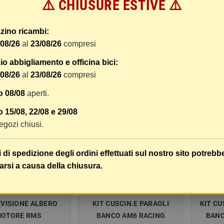
⚠️ CHIUSURE ESTIVE ⚠️
CINETTI E PARAOLIO
Kit revisione albero motore |
BERO MOTORE ALL-
cuscinetti e paraoli
zino ricambi:
S (RIF: 24-1023)
/08/26
al
23/08/26
compresi
77,85 €
o abbigliamento e officina bici:
87,37 €
COMPRA
COMPRA
55,68 €
97,08 €
86,50 €
/08/26
al
23/08/26
compresi
o 08/08
aperti.
-15%
-15%
 15/08, 22/08 e 29/08
 negozi chiusi.
i di spedizione degli ordini effettuati sul nostro sito potrebb
arsi a causa della chiusura.
EVISIONE ALBERO
KIT CUSCIN.E PARAOLI
KIT CU
OTORE RMS
BANCO AM6 RACING
BANC