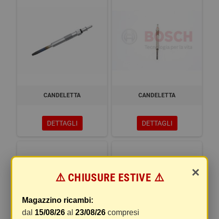
CANDELETTA
CANDELETTA
DETTAGLI
DETTAGLI
×
⚠️ CHIUSURE ESTIVE ⚠️
Magazzino ricambi:
dal
15/08/26
al
23/08/26
compresi