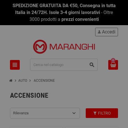
SPEDIZIONE GRATUITA DA €50, Consegna in tutta
Italia in 24/72H. Isole 3-4 giorni lavorativi
- Oltre
3000 prodotti a
prezzi convenienti
Accedi
person
0
view_headline
search
chevron_right
chevron_right
AUTO
ACCENSIONE
ACCENSIONE
Rilevanza
FILTRO