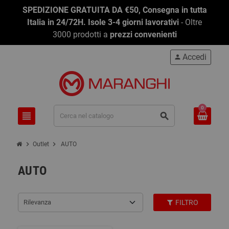
SPEDIZIONE GRATUITA DA €50, Consegna in tutta
Italia in 24/72H. Isole 3-4 giorni lavorativi
- Oltre
3000 prodotti a
prezzi convenienti
Accedi
person
0
view_headline
search
chevron_right
chevron_right
Outlet
AUTO
AUTO
Rilevanza
FILTRO