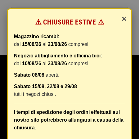
AUTO
×
⚠️ CHIUSURE ESTIVE ⚠️
add
ACCESSORI AUTO
Magazzino ricambi:
dal
15/08/26
al
23/08/26
compresi
Negozio abbigliamento e officina bici:
dal
10/08/26
al
23/08/26
compresi
Da Oltre 50 anni Maranghi si occupa di ricambi e
Sabato 08/08
aperti.
accessori auto, moto, ciclo e abbigliamento specifico
e tecnico in tutta Firenze e provincia
[Continua a
Sabato 15/08, 22/08 e 29/08
leggere...]
tutti i negozi chiusi.
Reparto Ricambi Auto:
+39 055 750996
I tempi di spedizione degli ordini effettuati sul
Lun-Ven 8.30/12.30 – 14.30/19.00
nostro sito potrebbero allungarsi a causa della
Sab 8.30-12.30
chiusura.
Reparto Ricambi Moto, Scooter:
+39 055 752194
Lun-Ven 8.30/12.30 – 14.30/19.00