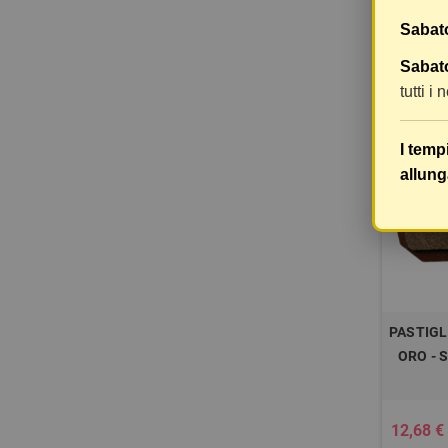
MET
Sabat
12,14 €
Sabato
tutti i
I temp
allung
PASTIGL
ORO - 
12,68 €