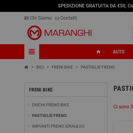
SPEDIZIONE GRATUITA DA €50, Conseg
Chi Siamo
Contatti
view_headline
AUTO
home
chevron_right
BICI
chevron_right
FRENI BIKE
chevron_right
PASTIGLIE FRENO
PASTI
FRENI BIKE
DISCHI FRENO BIKE
Ci sono 3
PASTIGLIE FRENO
IMPIANTI FRENO IDRAULICI