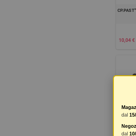
CP.PAST
10,04 €
Magaz
dal
15
PASTIGL
Negozi
DEORE
dal
10