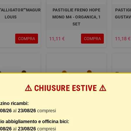
""ALLIGATOR""MAGURA
PASTIGLIE FRENO HOPE
PASTIG
LOUIS
MONO M4 - ORGANICA, 1
GUSTAV 
SET
11,11 €
11,18 €
COMPRA
COMPRA
⚠️ CHIUSURE ESTIVE ⚠️
zino ricambi:
/08/26
al
23/08/26
compresi
IE FRENO SHIMANO
PASTIGLIE FRENO SHIMANO
PASTIG
o abbigliamento e officina bici:
 BR-M575 - SEMI-
DEORE BR-M575 -
XTR 
/08/26
al
23/08/26
compresi