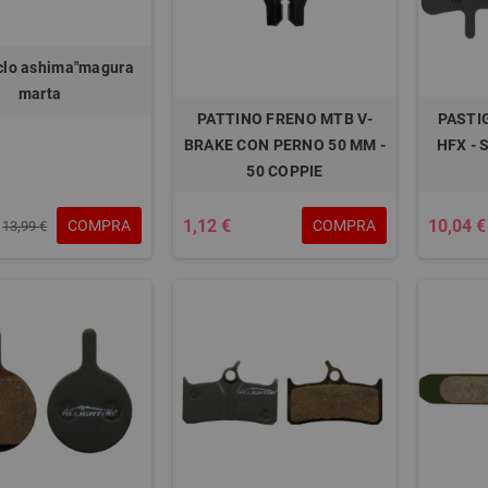
iclo ashima"magura
marta
PATTINO FRENO MTB V-
PASTI
BRAKE CON PERNO 50 MM -
HFX - 
50 COPPIE
1,12 €
10,04 €
COMPRA
COMPRA
13,99 €