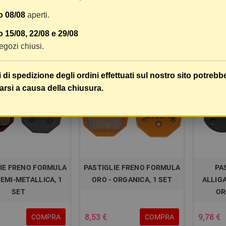
ALLICA, 1 SET
ORGANICA, 1 SET
ME
o 08/08
aperti.
8,78 €
12,94 €
COMPRA
COMPRA
 15/08, 22/08 e 29/08
 negozi chiusi.
i di spedizione degli ordini effettuati sul nostro sito potrebb
arsi a causa della chiusura.
IE FRENO FORMULA
PASTIGLIE FRENO FORMULA
PA
SEMI-METALLICA, 1
ORO - ORGANICA, 1 SET
ALLIG
SET
OR
8,53 €
9,78 €
COMPRA
COMPRA