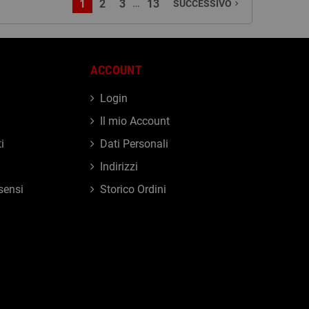
…
1
2
3
13
SUCCESSIVO
navigate_next
ACCOUNT
Login
Il mio Account
i
Dati Personali
Indirizzi
sensi
Storico Ordini