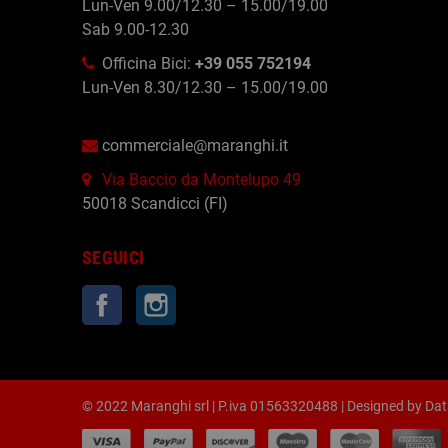
Lun-Ven 9.00/12.30 – 15.00/19.00
Sab 9.00-12.30
Officina Bici:
+39 055 752194
Lun-Ven 8.30/12.30 – 15.00/19.00
commerciale@maranghi.it
Via Baccio da Montelupo 49
50018 Scandicci (FI)
SEGUICI
Facebook
Instagram
© 2022 Maranghi srl | P.iva 01563320488 | Designed by
Dat