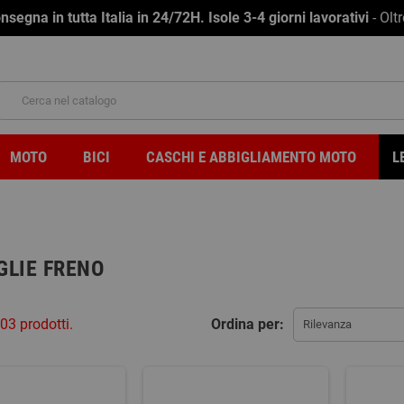
na in tutta Italia in 24/72H. Isole 3-4 giorni lavorativi
- Olt
MOTO
BICI
CASCHI E ABBIGLIAMENTO MOTO
L
GLIE FRENO
03 prodotti.
Ordina per:
Rilevanza