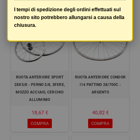
COMPRA
COMPRA
I tempi di spedizione degli ordini effettuati sul
nostro sito potrebbero allungarsi a causa della
chiusura.
RUOTA ANTERIORE SPORT
RUOTA ANTERIORE CONDOR
28X5/8 - PERNO 3/8, SFERE,
I14 PATTINO 28/700C -
MOZZO ACCIAIO, CERCHIO
ARGENTO
ALLUMINIO
18,67 €
40,82 €
COMPRA
COMPRA