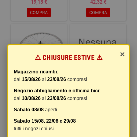
19,13 €
42,32 €
COMPRA
COMPRA
×
⚠️ CHIUSURE ESTIVE ⚠️
Magazzino ricambi:
dal
15/08/26
al
23/08/26
compresi
RUOTA ANTERIORE MTB /
RUOTA ANTERIORE MTB /
Negozio abbigliamento e officina bici:
TOURING 26X1,75 - SGANCIO
TOURING 26X1,75 - PERNO
dal
10/08/26
al
23/08/26
compresi
RAPIDO, CUSCINETTI, MOZZO
3/8, CUSCINETTI, MOZZO
ALLUMINIO, CERCHIO
ALLUMINIO, CERCHIO
Sabato 08/08
aperti.
ALLUMINIO
ALLUMINIO
Sabato 15/08, 22/08 e 29/08
24,27 €
22,05 €
tutti i negozi chiusi.