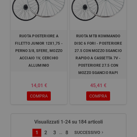
RUOTA POSTERIORE A
RUOTA MTB KOMMANDO
FILETTO JUNIOR 12X1,75 -
DISC 6 FORI - POSTERIORE
PERNO 3/8, SFERE, MOZZO
27.5 CON MOZZO SGANCIO
ACCIAIO 1V, CERCHIO
RAPIDO A CASSETTA 7V -
ALLUMINIO
POSTERIORE 27.5 CON
MOZZO SGANCIO RAPI
14,01 €
45,41 €
COMPRA
COMPRA
Visualizzati 1-24 su 184 articoli
…
1
2
3
8
SUCCESSIVO
navigate_next