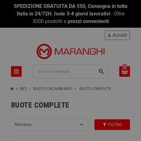
SPEDIZIONE GRATUITA DA €50, Consegna in tutta
Italia in 24/72H. Isole 3-4 giorni lavorativi
- Oltre
3000 prodotti a
prezzi convenienti
Accedi
person
0
view_headline
search
chevron_right
chevron_right
chevron_right
BICI
RUOTE E RICAMBI BIKE
RUOTE COMPLETE
RUOTE COMPLETE
Rilevanza
FILTRO