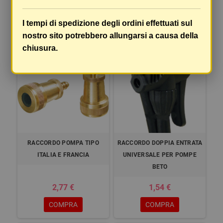
4,79 €
16,75 €
I tempi di spedizione degli ordini effettuati sul
COMPRA
COMPRA
nostro sito potrebbero allungarsi a causa della
chiusura.
RACCORDO POMPA TIPO
RACCORDO DOPPIA ENTRATA
ITALIA E FRANCIA
UNIVERSALE PER POMPE
BETO
2,77 €
1,54 €
COMPRA
COMPRA