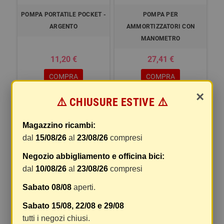
POMPA PORTATILE POCKET -
POMPA PER
ARGENTO
AMMORTIZZATORI CON
MANOMETRO
11,20 €
27,41 €
COMPRA
COMPRA
×
⚠️ CHIUSURE ESTIVE ⚠️
Magazzino ricambi:
dal
15/08/26
al
23/08/26
compresi
Negozio abbigliamento e officina bici:
dal
10/08/26
al
23/08/26
compresi
Sabato 08/08
aperti.
POMPA AL TELAIO CLASSIC -
POMPA DA PAVIMENTO
Sabato 15/08, 22/08 e 29/08
250/280 MM
BASIC - ROSSO
tutti i negozi chiusi.