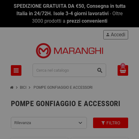
SPEDIZIONE GRATUITA DA €50, Consegna in tutta
Italia in 24/72H. Isole 3-4 giorni lavorativi
- Oltre
3000 prodotti a
prezzi convenienti
Accedi
person
0
view_headline
search
chevron_right
chevron_right
BICI
POMPE GONFIAGGIO E ACCESSORI
POMPE GONFIAGGIO E ACCESSORI
Rilevanza
FILTRO