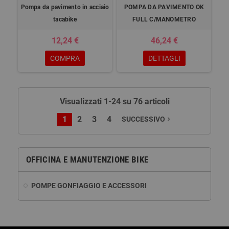
Pompa da pavimento in acciaio
POMPA DA PAVIMENTO OK
tacabike
FULL C/MANOMETRO
12,24 €
46,24 €
COMPRA
DETTAGLI
Visualizzati 1-24 su 76 articoli
1
2
3
4
SUCCESSIVO
navigate_next
OFFICINA E MANUTENZIONE BIKE
POMPE GONFIAGGIO E ACCESSORI