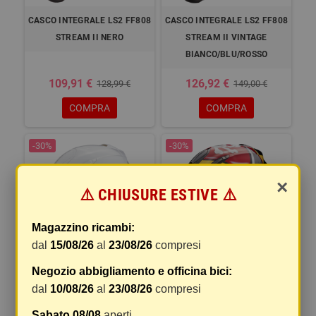
CASCO INTEGRALE LS2 FF808
CASCO INTEGRALE LS2 FF808
STREAM II NERO
STREAM II VINTAGE
BIANCO/BLU/ROSSO
109,91 €
126,92 €
128,99 €
149,00 €
COMPRA
COMPRA
-30%
-30%
×
⚠️ CHIUSURE ESTIVE ⚠️
Magazzino ricambi:
dal
15/08/26
al
23/08/26
compresi
Negozio abbigliamento e officina bici:
CASCO INTEGRALE SCORPION
CASCO INTEGRALE SCORPION
dal
10/08/26
al
23/08/26
compresi
EXO 491 MONOCOLOR
EXO 491 PIRATE ROSSO
Sabato 08/08
aperti.