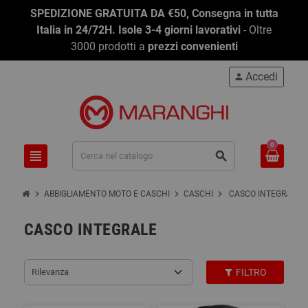
SPEDIZIONE GRATUITA DA €50, Consegna in tutta
Italia in 24/72H. Isole 3-4 giorni lavorativi
- Oltre
3000 prodotti a
prezzi convenienti
Accedi
person
0
view_headline
search
chevron_right
chevron_right
chevron_right
ABBIGLIAMENTO MOTO E CASCHI
CASCHI
CASCO INTEGRALE
CASCO INTEGRALE
Rilevanza
FILTRO