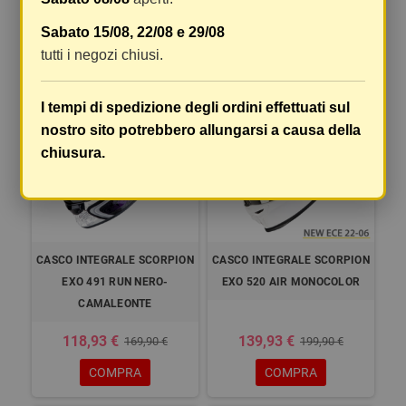
104,93 €
118,93 €
149,90 €
169,90 €
Sabato 15/08, 22/08 e 29/08
COMPRA
COMPRA
tutti i negozi chiusi.
-30%
-30%
I tempi di spedizione degli ordini effettuati sul
nostro sito potrebbero allungarsi a causa della
chiusura.
CASCO INTEGRALE SCORPION
CASCO INTEGRALE SCORPION
EXO 491 RUN NERO-
EXO 520 AIR MONOCOLOR
CAMALEONTE
118,93 €
139,93 €
169,90 €
199,90 €
COMPRA
COMPRA