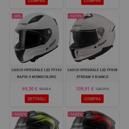
COMPRA
COMPRA
-30%
-14,79%
CASCO INTEGRALE LS2 FF353
CASCO INTEGRALE LS2 FF808
RAPID II MONOCOLORE
STREAM II BIANCO
69,30 €
109,91 €
99,00 €
128,99 €
DETTAGLI
COMPRA
-14,82%
-14,82%