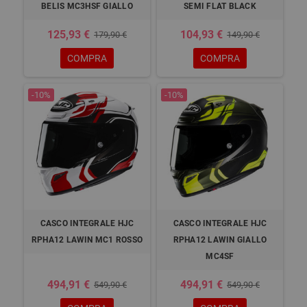
BELIS MC3HSF GIALLO
SEMI FLAT BLACK
125,93 €
104,93 €
179,90 €
149,90 €
COMPRA
COMPRA
-10%
-10%
CASCO INTEGRALE HJC
CASCO INTEGRALE HJC
RPHA12 LAWIN MC1 ROSSO
RPHA12 LAWIN GIALLO
MC4SF
494,91 €
494,91 €
549,90 €
549,90 €