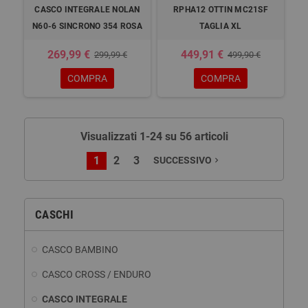
CASCO INTEGRALE NOLAN
RPHA12 OTTIN MC21SF
N60-6 SINCRONO 354 ROSA
TAGLIA XL
269,99 €
449,91 €
299,99 €
499,90 €
COMPRA
COMPRA
Visualizzati 1-24 su 56 articoli
1
2
3
SUCCESSIVO
navigate_next
CASCHI
CASCO BAMBINO
CASCO CROSS / ENDURO
CASCO INTEGRALE