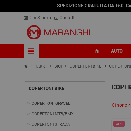
SPEDIZIONE GRATUITA DA €50, Conseg
Chi Siamo
Contatti
view_headline
AUTO
home
chevron_right
Outlet
chevron_right
BICI
chevron_right
COPERTONI BIKE
chevron_right
COPERTONI
COPER
COPERTONI BIKE
COPERTONI GRAVEL
Ci sono 4
COPERTONI MTB/BMX
-40%
COPERTONI STRADA