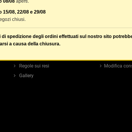
o 08/08
aperti.
 15/08, 22/08 e 29/08
INFORMAZIONI
LINK UTILI
 negozi chiusi.
Privacy Policy
Contatti
i di spedizione degli ordini effettuati sul nostro sito potrebb
Cookie Policy
Best Seller
arsi a causa della chiusura.
Termini e condizioni d'uso
Nuovi Prodott
Chi siamo
Ribassi
Regole sui resi
Modifica con
Gallery