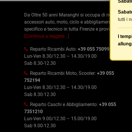
Sabat
Sabato
Da Oltre 50 anni Maranghi si occupa di ricambi e
tutti i
accessori auto, moto, ciclo e abbigliamento
specifico e tecnico in tutta Firenze e provincia
[Continua a leggere...]
I temp
allung
Reparto Ricambi Auto:
+39 055 750996
Lun-Ven 8.30/12.30 – 14.30/19.00
Sab 8.30-12.30
Reparto Ricambi Moto, Scooter:
+39 055
752194
Lun-Ven 8.30/12.30 – 14.30/19.00
Sab 8.30-12.30
Reparto Caschi e Abbigliamento:
+39 055
7351210
Lun-Ven 9.00/12.30 – 15.00/19.00
Sab 9.00-12.30