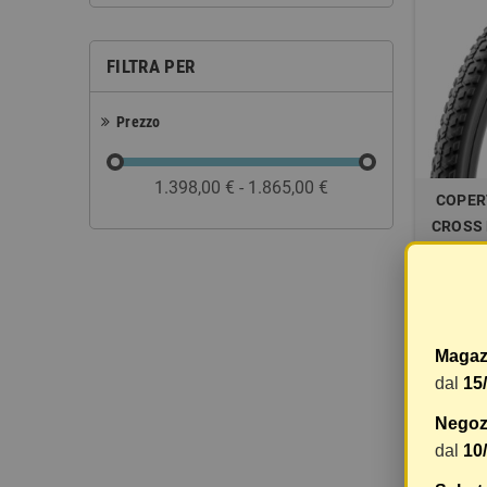
FILTRA PER
Prezzo
1.398,00 € - 1.865,00 €
COPER
CROSS 
TEC
40,14 €
Magaz
dal
15
Negozi
Visuali
dal
10