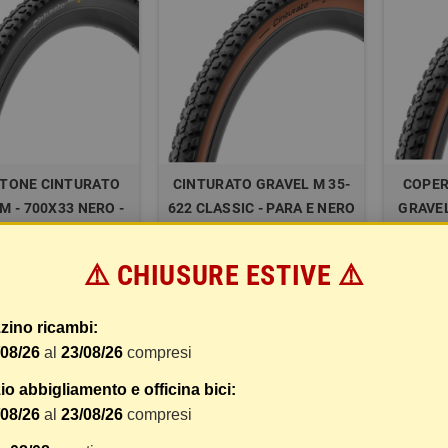
TONE CINTURATO
CINTURATO GRAVEL M 35-
COPER
M - 700X33 NERO -
622 CLASSIC - PARA E NERO
GRAVEL
HWALL GRAVEL
MARR
TEC
⚠️ CHIUSURE ESTIVE ⚠️
43,74 €
51,03 €
COMPRA
COMPRA
66,89 €
72,90 €
zino ricambi:
/08/26
al
23/08/26
compresi
o abbigliamento e officina bici:
zzati 1-4 su 4 articoli
/08/26
al
23/08/26
compresi