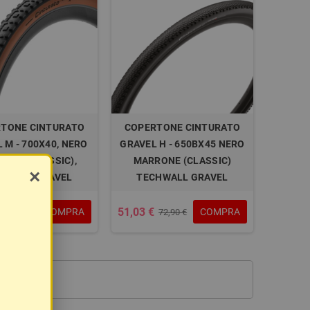
TONE CINTURATO
COPERTONE CINTURATO
 M - 700X40, NERO
GRAVEL H - 650BX45 NERO
ONE (CLASSIC),
MARRONE (CLASSIC)
×
HWALL GRAVEL
TECHWALL GRAVEL
51,03 €
COMPRA
COMPRA
72,90 €
72,90 €