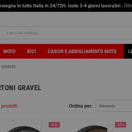
na in tutta Italia in 24/72H. Isole 3-4 giorni lavorativi
- Olt
MOTO
BICI
CASCHI E ABBIGLIAMENTO MOTO
L
 GRAVEL
TONI GRAVEL
 prodotti.
Ordina per:
Rilevanza
-40%
-30%