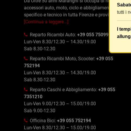
Da Oltre 50 anni Maranghi si occupa di ricambi e
Sabato
accessori auto, moto, ciclo e abbigliamento
tutti i
specifico e tecnico in tutta Firenze e provincia
[Continua a leggere...]
I temp
Reparto Ricambi Auto:
+39 055 750996
allung
Lun-Ven 8.30/12.30 – 14.30/19.00
Sab 8.30-12.30
Reparto Ricambi Moto, Scooter:
+39 055
752194
Lun-Ven 8.30/12.30 – 14.30/19.00
Sab 8.30-12.30
Reparto Caschi e Abbigliamento:
+39 055
7351210
Lun-Ven 9.00/12.30 – 15.00/19.00
Sab 9.00-12.30
Officina Bici:
+39 055 752194
Lun-Ven 8.30/12.30 – 15.00/19.00