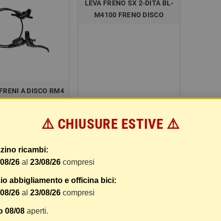
LEVA FRENO SX 2-DITA BL-
M4100 FRENO DISCO
FRENI A DISCO RM4
IN KEVLAR NERO Ø5
⚠️ CHIUSURE ESTIVE ⚠️
€
30,99 €
COMPRA
DETTAGLI
zino ricambi:
/08/26
al
23/08/26
compresi
zzati 1-2 su 2 articoli
o abbigliamento e officina bici:
/08/26
al
23/08/26
compresi
o 08/08
aperti.