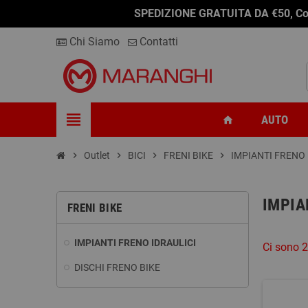
SPEDIZIONE GRATUITA DA €50, Conseg
Chi Siamo
Contatti
view_headline
AUTO
home
chevron_right
Outlet
chevron_right
BICI
chevron_right
FRENI BIKE
chevron_right
IMPIANTI FRENO 
IMPIA
FRENI BIKE
IMPIANTI FRENO IDRAULICI
Ci sono 2
DISCHI FRENO BIKE