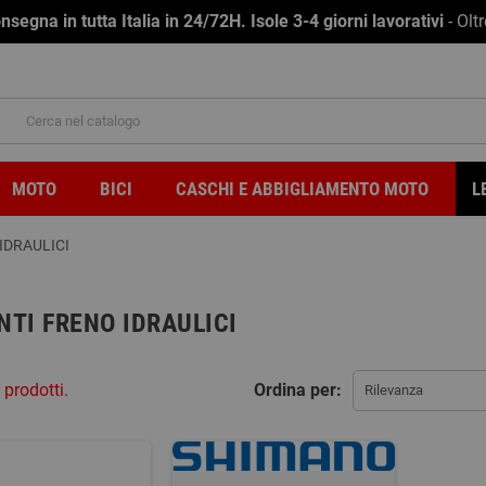
na in tutta Italia in 24/72H. Isole 3-4 giorni lavorativi
- Olt
MOTO
BICI
CASCHI E ABBIGLIAMENTO MOTO
L
IDRAULICI
NTI FRENO IDRAULICI
 prodotti.
Ordina per:
Rilevanza