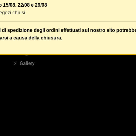
INFORMAZIONI
LINK UTILI
 15/08, 22/08 e 29/08
 negozi chiusi.
Privacy Policy
Contatti
Cookie Policy
Best Seller
i di spedizione degli ordini effettuati sul nostro sito potrebb
Termini e condizioni d'uso
Nuovi Prodott
arsi a causa della chiusura.
Chi siamo
Ribassi
Regole sui resi
Modifica con
Gallery