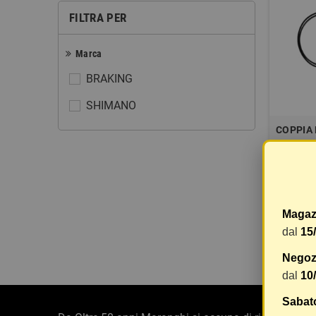
FILTRA PER
Marca
BRAKING
SHIMANO
COPPIA 
- TUBO 
189,99 
Magaz
dal
15
Visuali
Negozi
dal
10
Sabat