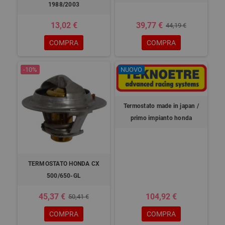
1988/2003
13,02 €
39,77 €
44,19 €
COMPRA
COMPRA
-10%
NUOVO
Termostato made in japan /
primo impianto honda
TERMOSTATO HONDA CX
500/650-GL
45,37 €
104,92 €
50,41 €
COMPRA
COMPRA