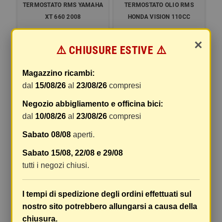
TERMOSTATO RMS YAMAHA
TERMOSTATO OLIO RMS
XT 660 2008
HONDA VISION 110CC
15,92 €
35,29 €
×
⚠️ CHIUSURE ESTIVE ⚠️
DETTAGLI
DETTAGLI
Magazzino ricambi:
dal
15/08/26
al
23/08/26
compresi
Negozio abbigliamento e officina bici:
dal
10/08/26
al
23/08/26
compresi
Sabato 08/08
aperti.
Sabato 15/08, 22/08 e 29/08
tutti i negozi chiusi.
TERMOSTATO RMS PIAGGIO
TERMOSTATO RMS PIAGGIO
PORTER 1.3
PORTER 1.3
I tempi di spedizione degli ordini effettuati sul
48,31 €
45,12 €
nostro sito potrebbero allungarsi a causa della
DETTAGLI
DETTAGLI
chiusura.