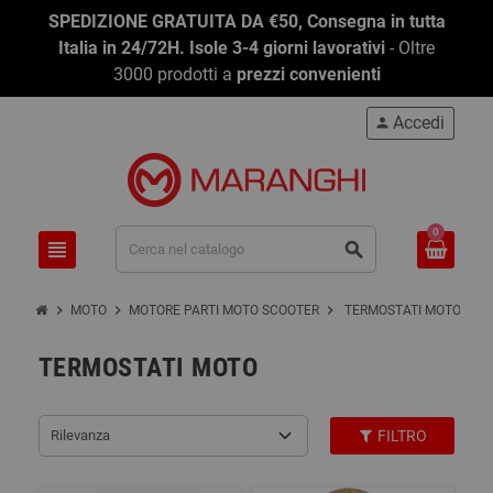
SPEDIZIONE GRATUITA DA €50, Consegna in tutta
Italia in 24/72H. Isole 3-4 giorni lavorativi
- Oltre
3000 prodotti a
prezzi convenienti
Accedi
person
0
view_headline
search
chevron_right
chevron_right
chevron_right
MOTO
MOTORE PARTI MOTO SCOOTER
TERMOSTATI MOTO
TERMOSTATI MOTO
Rilevanza
FILTRO