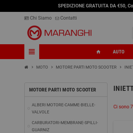
SPEDIZIONE GRATUITA DA €50, Conseg
Chi Siamo
Contatti
view_headline
AUTO
home
chevron_right
MOTO
chevron_right
MOTORE PARTI MOTO SCOOTER
chevron_right
INIE
INIET
MOTORE PARTI MOTO SCOOTER
ALBERI MOTORE-CAMME-BIELLE-
Ci sono 7
VALVOLE
CARBURATORI-MEMBRANE-SPILLI-
GUARNIZ