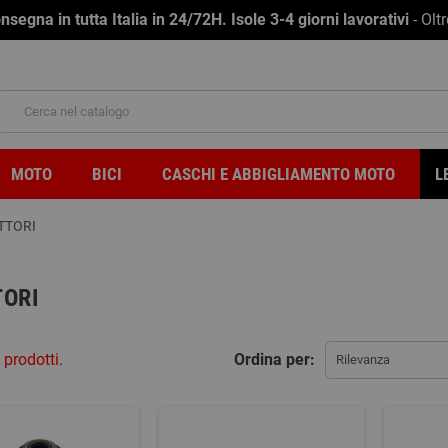
na in tutta Italia in 24/72H. Isole 3-4 giorni lavorativi
- Olt
MOTO
BICI
CASCHI E ABBIGLIAMENTO MOTO
L
TTORI
TORI
 prodotti.
Ordina per:
Rilevanza