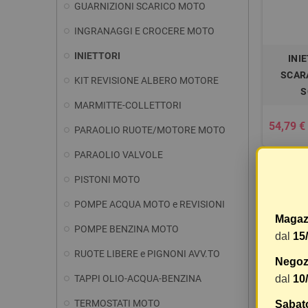
GUARNIZIONI SCARICO MOTO
INGRANAGGI E CROCERE MOTO
INIETTORI
INI
SCARA
KIT REVISIONE ALBERO MOTORE
S
MARMITTE-COLLETTORI
54,79 €
PARAOLIO RUOTE/MOTORE MOTO
PARAOLIO VALVOLE
PISTONI MOTO
Visuali
POMPE ACQUA MOTO e REVISIONI
Magaz
POMPE BENZINA MOTO
dal
15
RUOTE LIBERE e PIGNONI AVV.TO
Negozi
dal
10
TAPPI OLIO-ACQUA-BENZINA
TERMOSTATI MOTO
Sabat