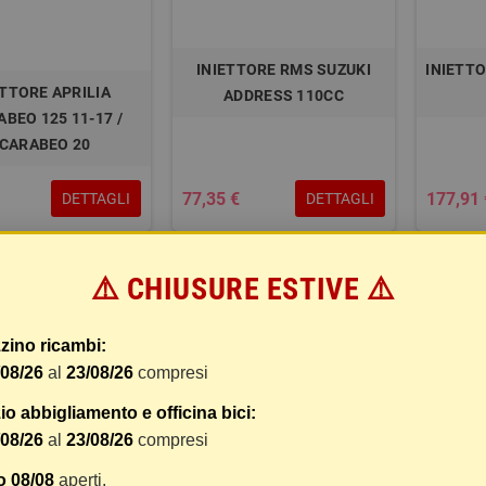
INIETTORE RMS SUZUKI
INIETT
ETTORE APRILIA
ADDRESS 110CC
BEO 125 11-17 /
CARABEO 20
77,35 €
177,91 
DETTAGLI
DETTAGLI
⚠️ CHIUSURE ESTIVE ⚠️
zzati 1-7 su 7 articoli
zino ricambi:
/08/26
al
23/08/26
compresi
o abbigliamento e officina bici:
/08/26
al
23/08/26
compresi
o 08/08
aperti.