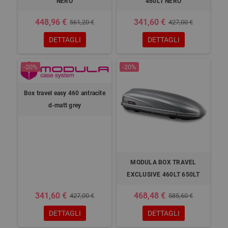
NERO
460LT NERO
448,96 €
341,60 €
561,20 €
427,00 €
DETTAGLI
DETTAGLI
-20%
-20%
Box travel easy 460 antracite
d-matt grey
MODULA BOX TRAVEL
EXCLUSIVE 460LT 650LT
341,60 €
468,48 €
427,00 €
585,60 €
DETTAGLI
DETTAGLI