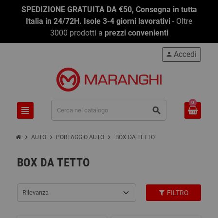
SPEDIZIONE GRATUITA DA €50, Consegna in tutta
Italia in 24/72H. Isole 3-4 giorni lavorativi
- Oltre
3000 prodotti a
prezzi convenienti
Accedi
person
0
view_headline
search
chevron_right
chevron_right
chevron_right
AUTO
PORTAGGIO AUTO
BOX DA TETTO
BOX DA TETTO
Rilevanza
FILTRO