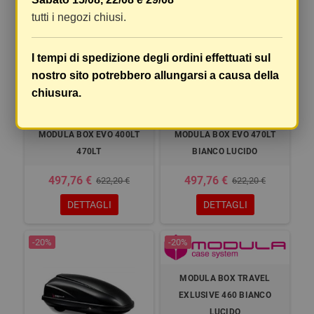
-20%
-20%
tutti i negozi chiusi.
I tempi di spedizione degli ordini effettuati sul
nostro sito potrebbero allungarsi a causa della
chiusura.
MODULA BOX EVO 400LT
MODULA BOX EVO 470LT
470LT
BIANCO LUCIDO
497,76 €
497,76 €
622,20 €
622,20 €
DETTAGLI
DETTAGLI
-20%
-20%
MODULA BOX TRAVEL
EXLUSIVE 460 BIANCO
LUCIDO