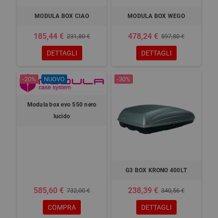
MODULA BOX CIAO
MODULA BOX WEGO
185,44 €
478,24 €
231,80 €
597,80 €
DETTAGLI
DETTAGLI
-20%
NUOVO
-30%
Modula box evo 550 nero
lucido
G3 BOX KRONO 400LT
585,60 €
238,39 €
732,00 €
340,56 €
COMPRA
DETTAGLI