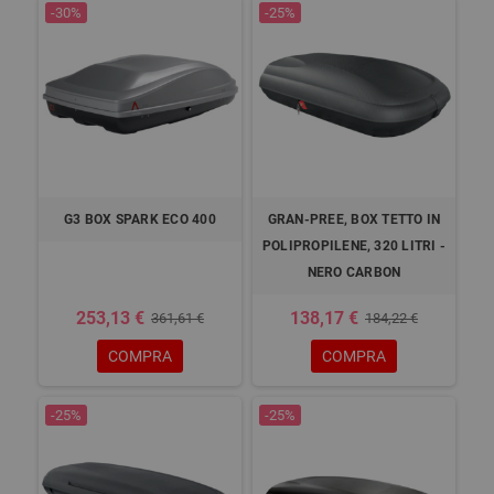
-30%
-25%
G3 BOX SPARK ECO 400
GRAN-PREE, BOX TETTO IN
POLIPROPILENE, 320 LITRI -
NERO CARBON
253,13 €
138,17 €
361,61 €
184,22 €
COMPRA
COMPRA
-25%
-25%