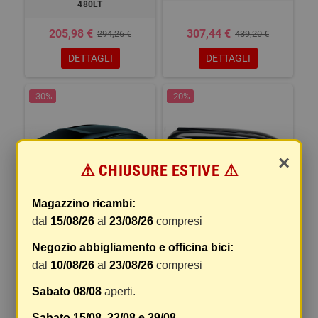
480LT
205,98 €
307,44 €
294,26 €
439,20 €
DETTAGLI
DETTAGLI
-30%
-20%
×
⚠️ CHIUSURE ESTIVE ⚠️
Magazzino ricambi:
dal
15/08/26
al
23/08/26
compresi
G3 BOX SPARK 320LT 520LT
MODULA BOX BELUGA 420 LT
Negozio abbigliamento e officina bici:
205,98 €
370,88 €
294,26 €
463,60 €
dal
10/08/26
al
23/08/26
compresi
DETTAGLI
DETTAGLI
Sabato 08/08
aperti.
Sabato 15/08, 22/08 e 29/08