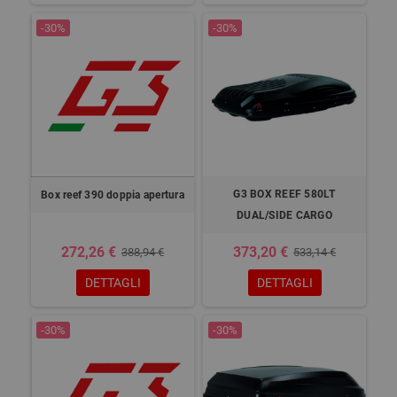
-30%
-30%
G3 BOX REEF 580LT
Box reef 390 doppia apertura
DUAL/SIDE CARGO
272,26 €
373,20 €
388,94 €
533,14 €
DETTAGLI
DETTAGLI
-30%
-30%