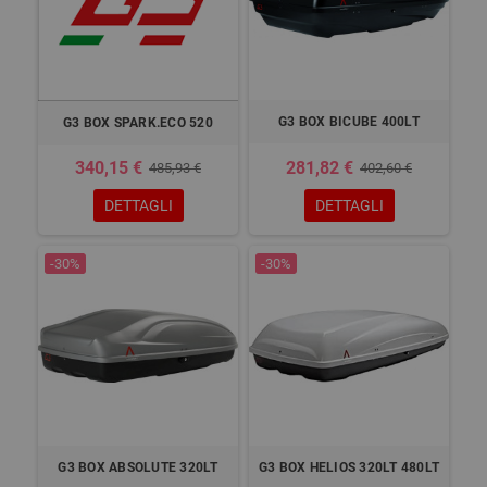
G3 BOX BICUBE 400LT
G3 BOX SPARK.ECO 520
340,15 €
281,82 €
485,93 €
402,60 €
DETTAGLI
DETTAGLI
-30%
-30%
G3 BOX ABSOLUTE 320LT
G3 BOX HELIOS 320LT 480LT