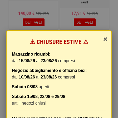
skull
140,00 €
17,91 €
199,99 €
19,90 €
DETTAGLI
DETTAGLI
-10%
×
⚠️ CHIUSURE ESTIVE ⚠️
Magazzino ricambi:
dal
15/08/26
al
23/08/26
compresi
Negozio abbigliamento e officina bici:
dal
10/08/26
al
23/08/26
compresi
Maglia uomo manica corta nera
Sabato 08/08
aperti.
tg.xl/xxl
Sabato 15/08, 22/08 e 29/08
41,31 €
tutti i negozi chiusi.
45,90 €
DETTAGLI