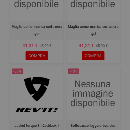
Maglia uomo manica corta nera
Maglia uomo manica corta nera
tg.m
tg.l
41,31 €
41,31 €
45,90 €
45,90 €
COMPRA
COMPRA
-30%
-10%
Jacket torque 3 h2o,black, l
Sottocasco leggero bearded