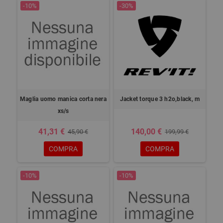
-10%
-30%
Maglia uomo manica corta nera
Jacket torque 3 h2o,black, m
xs/s
41,31 €
140,00 €
45,90 €
199,99 €
COMPRA
COMPRA
-10%
-10%