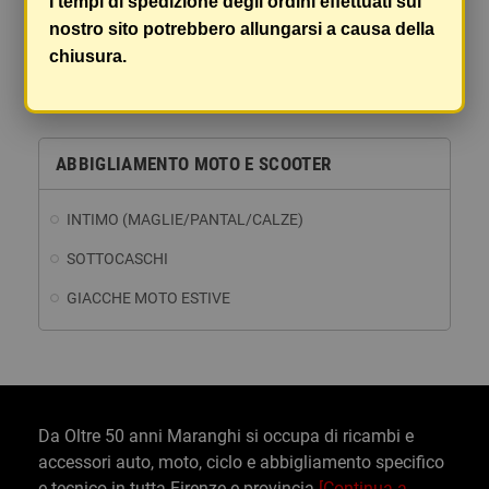
I tempi di spedizione degli ordini effettuati sul
nostro sito potrebbero allungarsi a causa della
chiusura.
Visualizzati 1-7 su 7 articoli
ABBIGLIAMENTO MOTO E SCOOTER
INTIMO (MAGLIE/PANTAL/CALZE)
SOTTOCASCHI
GIACCHE MOTO ESTIVE
Da Oltre 50 anni Maranghi si occupa di ricambi e
accessori auto, moto, ciclo e abbigliamento specifico
e tecnico in tutta Firenze e provincia
[Continua a