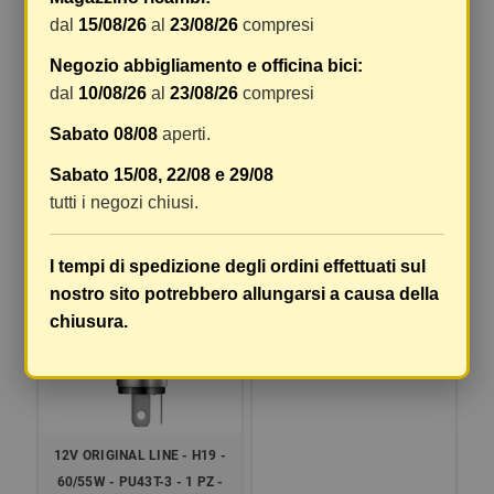
dal
15/08/26
al
23/08/26
compresi
12V ORIGINAL LINE - H18 -
12V LEDRIVING XTR - (H7) -
Negozio abbigliamento e officina bici:
65W - PY26D-1 - 1 PZ -
18W - PX26D - 2 PZ -
dal
10/08/26
al
23/08/26
compresi
SCATOLA
SCATOLA
Sabato 08/08
aperti.
5,31 €
38,75 €
5,37 €
48,43 €
Sabato 15/08, 22/08 e 29/08
COMPRA
COMPRA
tutti i negozi chiusi.
-1%
-10%
I tempi di spedizione degli ordini effettuati sul
nostro sito potrebbero allungarsi a causa della
Lampadina, luce retromarcia
chiusura.
12V ORIGINAL LINE - H19 -
60/55W - PU43T-3 - 1 PZ -