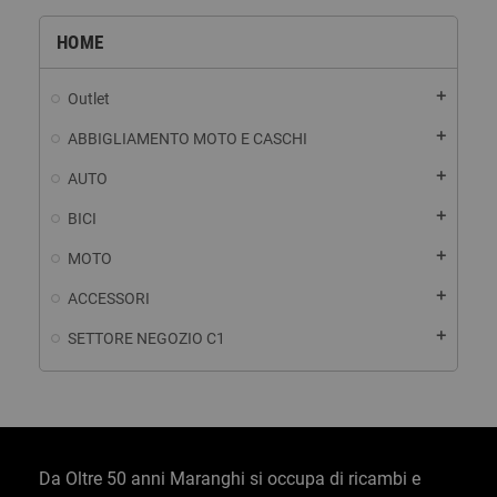
HOME
add
Outlet
add
ABBIGLIAMENTO MOTO E CASCHI
add
AUTO
add
BICI
add
MOTO
add
ACCESSORI
add
SETTORE NEGOZIO C1
Da Oltre 50 anni Maranghi si occupa di ricambi e