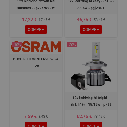
12v ledriving retrofit led
12v ledriving hl easy - (h15) -
standard - (p27/7w) - w
3/16w - pgj23t-1
17,27 €
46,75 €
17,45 €
58,44 €
COMPRA
COMPRA
-10%
-20%
COOL BLUE® INTENSE W5W
12V
12v ledriving hl bright -
(h4/h19) - 15/15w - p43t
7,59 €
62,76 €
8,43 €
78,45 €
COMPRA
COMPRA