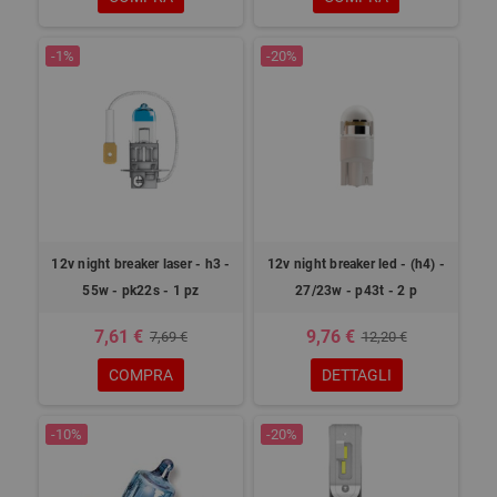
-1%
-20%
12v night breaker laser - h3 -
12v night breaker led - (h4) -
55w - pk22s - 1 pz
27/23w - p43t - 2 p
7,61 €
9,76 €
7,69 €
12,20 €
COMPRA
DETTAGLI
-10%
-20%