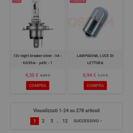
-1%
-15,21%
12v night breaker silver - h4 -
LAMPADINA, LUCE DI
60/55w - p43t - 1
LETTURA
4,35 €
0,94 €
4,39 €
1,11 €
COMPRA
COMPRA
Visualizzati 1-24 su 278 articoli
…
1
2
3
12
SUCCESSIVO
navigate_next