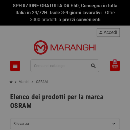
SPEDIZIONE GRATUITA DA €50, Consegna in tutta
Italia in 24/72H. Isole 3-4 giorni lavorativi
- Oltre
3000 prodotti a
prezzi convenienti
Accedi
person
0
view_headline
search
chevron_right
chevron_right
Marchi
OSRAM
Elenco dei prodotti per la marca
OSRAM
Rilevanza