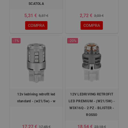
SCATOLA
5,31 €
2,72 €
5,37 €
3,03 €
COMPRA
COMPRA
-1%
-20%
12v ledriving retrofit led
12V LEDRIVING RETROFIT
standard - (w21/5w) - w
LED PREMIUM - (W21/5W) -
W3X16Q - 2 PZ - BLISTER -
ROSSO
17,27 €
18,54 €
17,45 €
23,18 €