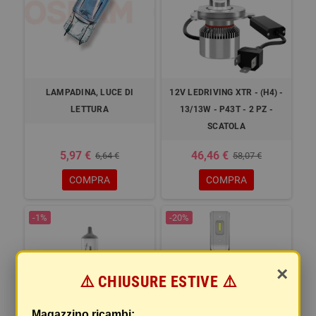
LAMPADINA, LUCE DI
12V LEDRIVING XTR - (H4) -
LETTURA
13/13W - P43T - 2 PZ -
SCATOLA
5,97 €
46,46 €
6,64 €
58,07 €
COMPRA
COMPRA
-1%
-20%
×
⚠️ CHIUSURE ESTIVE ⚠️
Magazzino ricambi: