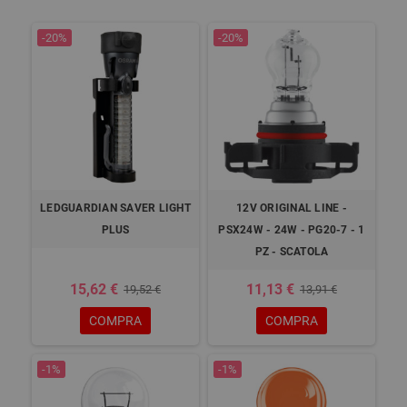
-20%
-20%
LEDGUARDIAN SAVER LIGHT
12V ORIGINAL LINE -
PLUS
PSX24W - 24W - PG20-7 - 1
PZ - SCATOLA
15,62 €
11,13 €
19,52 €
13,91 €
COMPRA
COMPRA
-1%
-1%