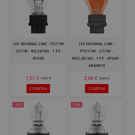
12V ORIGINAL LINE - P27/7W
12V ORIGINAL LINE -
- 27/7W - W2,5X16Q - 1 PZ -
PY27/7W - 27/7W -
SFUSO
WX2,5X16Q - 1 PZ - SFUSO -
ARANCIO
1,57 €
2,66 €
1,59 €
2,68 €
COMPRA
COMPRA
-20%
-20%