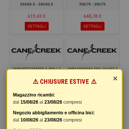
230/62.5 - 230/62.5
250/75 - 250/75
613,42 €
648,78 €
DETTAGLI
DETTAGLI
AMMORTIZZATORE A MOLLA
AMM.KITSUMA COIL 210/52.5
DB KITSUMA COIL TRUNNION
OPEN
×
⚠️ CHIUSURE ESTIVE ⚠️
- 205/65 - 205/65
799,91 €
289,75 €
Magazzino ricambi:
dal
15/08/26
al
23/08/26
compresi
DETTAGLI
DETTAGLI
Negozio abbigliamento e officina bici:
dal
10/08/26
al
23/08/26
compresi