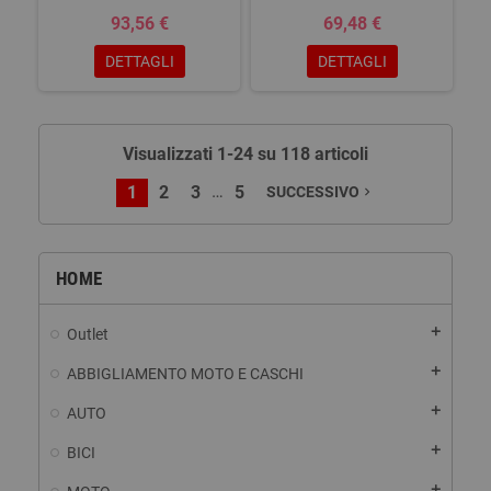
93,56 €
69,48 €
DETTAGLI
DETTAGLI
Visualizzati 1-24 su 118 articoli
…
1
2
3
5
SUCCESSIVO
navigate_next
HOME
add
Outlet
add
ABBIGLIAMENTO MOTO E CASCHI
add
AUTO
add
BICI
add