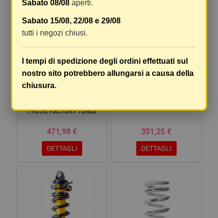
Sabato 08/08
aperti.
Sabato 15/08, 22/08 e 29/08
tutti i negozi chiusi.
I tempi di spedizione degli ordini effettuati sul
nostro sito potrebbero allungarsi a causa della
AMMORTIZZATORE A MOLLA
AMM.DBCOIL-IL 210/52.5
chiusura.
DB COIL IL METRICO -
FACTORY
190/50, FACTORY TUNED -
190/50, FACTORY TUNED
471,98 €
351,25 €
DETTAGLI
DETTAGLI