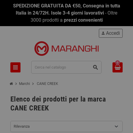
SPEDIZIONE GRATUITA DA €50, Consegna in tutta
Italia in 24/72H. Isole 3-4 giorni lavorativi
- Oltre
3000 prodotti a
prezzi convenienti
Accedi
person
0
view_headline
search
chevron_right
chevron_right
Marchi
CANE CREEK
Elenco dei prodotti per la marca
CANE CREEK
Rilevanza