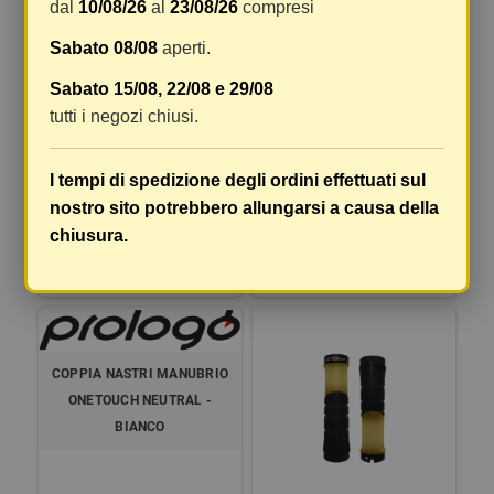
dal
10/08/26
al
23/08/26
compresi
PLAINTOUCH - NERO
Sabato 08/08
aperti.
Sabato 15/08, 22/08 e 29/08
tutti i negozi chiusi.
COPPIA NASTRI MANUBRIO
I tempi di spedizione degli ordini effettuati sul
PLAINTOUCH PLUS - NERO
nostro sito potrebbero allungarsi a causa della
15,19 €
20,84 €
chiusura.
DETTAGLI
DETTAGLI
COPPIA NASTRI MANUBRIO
ONETOUCH NEUTRAL -
BIANCO