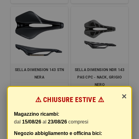
SELLA DIMENSION 143 STN
SELLA DIMENSION NDR 143
NERA
PAS CPC - NACK, GRIGIO
NERO
×
51,35 €
253,17 €
⚠️ CHIUSURE ESTIVE ⚠️
DETTAGLI
DETTAGLI
Magazzino ricambi:
dal
15/08/26
al
23/08/26
compresi
Negozio abbigliamento e officina bici:
COPPIA NASTRI MANUBRIO