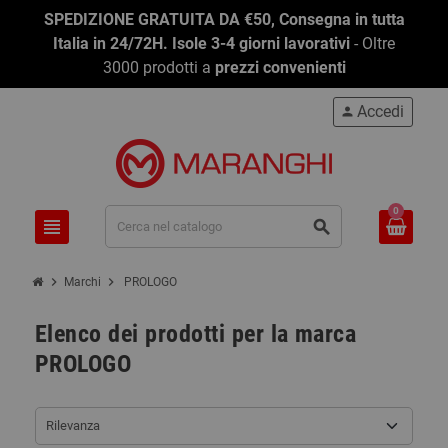
SPEDIZIONE GRATUITA DA €50, Consegna in tutta
Italia in 24/72H. Isole 3-4 giorni lavorativi
- Oltre
3000 prodotti a
prezzi convenienti
Accedi
person
0
view_headline
search
chevron_right
chevron_right
Marchi
PROLOGO
Elenco dei prodotti per la marca
PROLOGO
Rilevanza