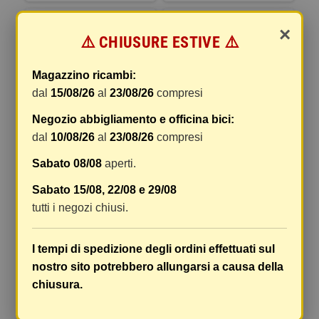
×
⚠️ CHIUSURE ESTIVE ⚠️
Magazzino ricambi:
dal
15/08/26
al
23/08/26
compresi
Negozio abbigliamento e officina bici:
dal
10/08/26
al
23/08/26
compresi
STARTER A FREDDO KEIHIN
STARTER ARIA KEIHIN PER
Sabato 08/08
aperti.
PER CARBURATORI PWK -
CARBURATORI FCR-MX -
1166-818-2100
1166-844-2100
Sabato 15/08, 22/08 e 29/08
tutti i negozi chiusi.
41,88 €
57,52 €
DETTAGLI
DETTAGLI
I tempi di spedizione degli ordini effettuati sul
nostro sito potrebbero allungarsi a causa della
chiusura.