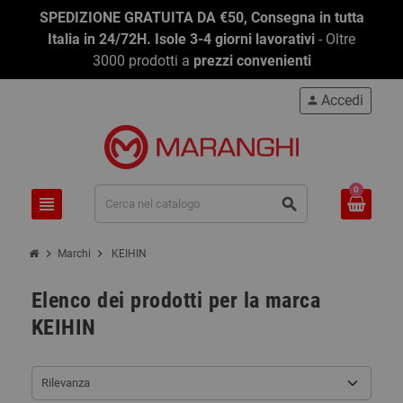
SPEDIZIONE GRATUITA DA €50, Consegna in tutta
Italia in 24/72H. Isole 3-4 giorni lavorativi
- Oltre
3000 prodotti a
prezzi convenienti
Accedi
person
0
view_headline
search
chevron_right
chevron_right
Marchi
KEIHIN
Elenco dei prodotti per la marca
KEIHIN
Rilevanza