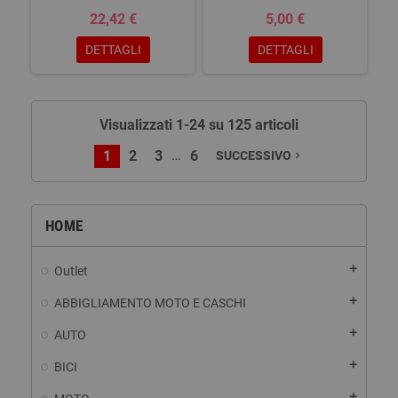
22,42 €
5,00 €
DETTAGLI
DETTAGLI
Visualizzati 1-24 su 125 articoli
…
1
2
3
6
SUCCESSIVO
navigate_next
HOME
add
Outlet
add
ABBIGLIAMENTO MOTO E CASCHI
add
AUTO
add
BICI
add