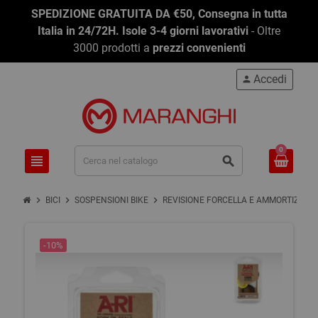
SPEDIZIONE GRATUITA DA €50, Consegna in tutta
Italia in 24/72H. Isole 3-4 giorni lavorativi
- Oltre
3000 prodotti a
prezzi convenienti
Accedi
person
0
view_headline
search
chevron_right
chevron_right
chevron_right
BICI
SOSPENSIONI BIKE
REVISIONE FORCELLA E AMMORTIZ. MT
-10%