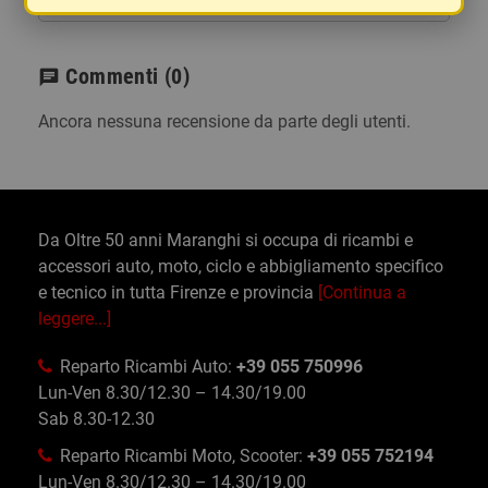
Commenti
(0)
chat
Ancora nessuna recensione da parte degli utenti.
Da Oltre 50 anni Maranghi si occupa di ricambi e
accessori auto, moto, ciclo e abbigliamento specifico
e tecnico in tutta Firenze e provincia
[Continua a
leggere...]
Reparto Ricambi Auto:
+39 055 750996
Lun-Ven 8.30/12.30 – 14.30/19.00
Sab 8.30-12.30
Reparto Ricambi Moto, Scooter:
+39 055 752194
Lun-Ven 8.30/12.30 – 14.30/19.00