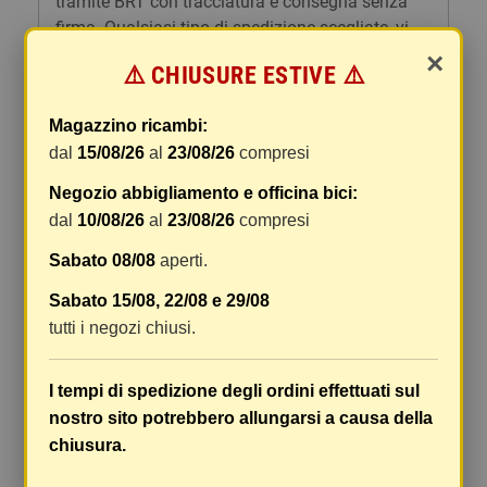
tramite BRT con tracciatura e consegna senza
firma. Qualsiasi tipo di spedizione scegliate, vi
forniremo un link per tracciare il vostro pacco
×
⚠️ CHIUSURE ESTIVE ⚠️
online.
Le spese di spedizione comprendono gli oneri di
Magazzino ricambi:
gestione e imballaggio e le spese postali. I costi
dal
15/08/26
al
23/08/26
compresi
di gestione sono fissi, mentre i costi di trasporto
Negozio abbigliamento e officina bici:
variano a seconda del peso totale della
spedizione. Vi consigliamo di raggruppare i
dal
10/08/26
al
23/08/26
compresi
vostri articoli in un unico ordine. Non ci è
Sabato 08/08
aperti.
possibile raggruppare due ordini distinti
effettuati separatamente, pertanto le spese di
Sabato 15/08, 22/08 e 29/08
spedizione saranno addebitate per ognuno di
tutti i negozi chiusi.
essi. Il vostro pacco sarà inviato a vostro rischio,
ma viene prestata un'attenzione particolare in
I tempi di spedizione degli ordini effettuati sul
caso di oggetti fragili.
nostro sito potrebbero allungarsi a causa della
Le scatole hanno dimensioni adeguatamente
chiusura.
ampie e i vostri articoli son ben protetti.