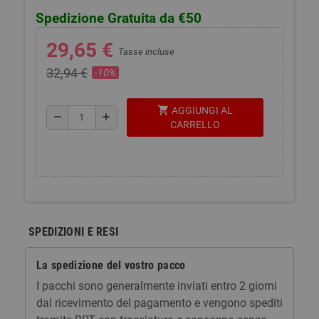
Spedizione Gratuita da €50
29,65 €
Tasse incluse
32,94 €
-10%
shopping_cart
AGGIUNGI AL
remove
add
CARRELLO
SPEDIZIONI E RESI
La spedizione del vostro pacco
I pacchi sono generalmente inviati entro 2 giorni
dal ricevimento del pagamento e vengono spediti