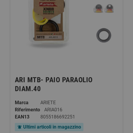
ARI MTB- PAIO PARAOLIO
DIAM.40
Marca
ARIETE
Riferimento
ARIA016
EAN13
8055186692251
Ultimi articoli in magazzino
notifications_active