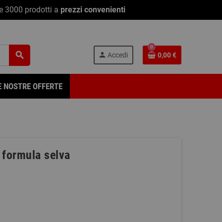
re 3000 prodotti a
prezzi convenienti
0
search
person
Accedi
0,00 €
E NOSTRE OFFERTE
 formula selva