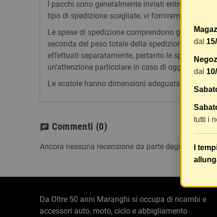
I pacchi sono generalmente inviati entro 2 giorni
tipo di spedizione scegliate, vi forniremo un link p
Magaz
Le spese di spedizione comprendono gli oneri di ges
dal
15
seconda del peso totale della spedizione. Vi consig
effettuati separatamente, pertanto le spese di spe
Negozi
un'attenzione particolare in caso di oggetti fragili.
dal
10
Le scatole hanno dimensioni adeguatamente ampie e
Sabat
Sabato
tutti i
Commenti
(0)
chat
Ancora nessuna recensione da parte degli utenti.
I temp
allung
Da Oltre 50 anni Maranghi si occupa di ricambi e
accessori auto, moto, ciclo e abbigliamento