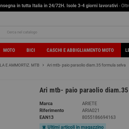
na in tutta Italia in 24/72H. Isole 3-4 giorni lavorativi
- Olt
MOTO
BICI
CASCHI E ABBIGLIAMENTO MOTO
L
LA E AMMORTIZ. MTB
chevron_right
Ari mtb- paio paraolio diam.35 formula selva
Ari mtb- paio paraolio diam.35
Marca
ARIETE
Riferimento
ARIA021
EAN13
8055186694163
Ultimi articoli in magazzino
notifications_active