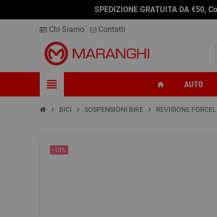
SPEDIZIONE GRATUITA DA €50, Conseg
Chi Siamo
Contatti
view_headline
AUTO
home
chevron_right
BICI
chevron_right
SOSPENSIONI BIKE
chevron_right
REVISIONE FORCEL
-10%