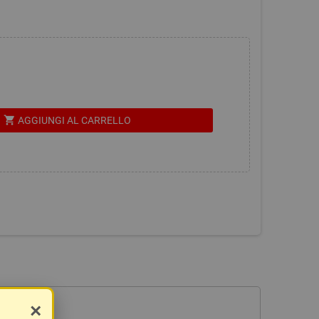
shopping_cart
AGGIUNGI AL CARRELLO
×