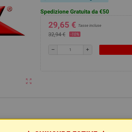
Spedizione Gratuita da €50
29,65 €
Tasse incluse
32,94 €
-10%
remove
add
zoom_out_map