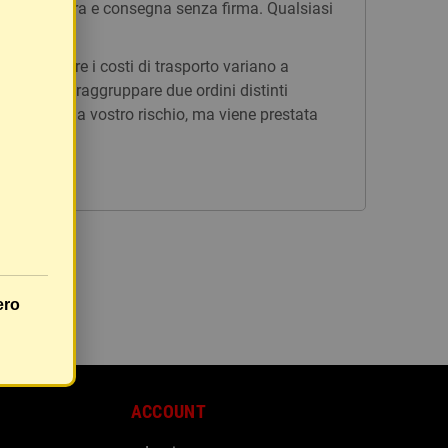
n tracciatura e consegna senza firma. Qualsiasi
issi, mentre i costi di trasporto variano a
è possibile raggruppare due ordini distinti
rà inviato a vostro rischio, ma viene prestata
ero
ACCOUNT