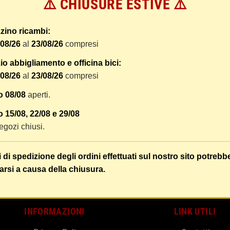
⚠️ CHIUSURE ESTIVE ⚠️
 dal ricevimento del pagamento e vengono spediti tramite BRT co
er tracciare il vostro pacco online.
zino ricambi:
tione e imballaggio e le spese postali. I costi di gestione sono f
/08/26
al
23/08/26
compresi
liamo di raggruppare i vostri articoli in un unico ordine. Non ci 
dizione saranno addebitate per ognuno di essi. Il vostro pacco sa
o abbigliamento e officina bici:
/08/26
al
23/08/26
compresi
 i vostri articoli son ben protetti.
o 08/08
aperti.
 15/08, 22/08 e 29/08
 negozi chiusi.
i di spedizione degli ordini effettuati sul nostro sito potrebb
arsi a causa della chiusura.
INFORMAZIONI
LINK UTILI