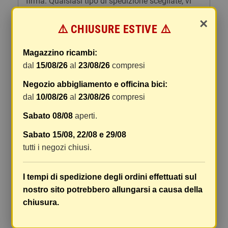
firma. Qualsiasi tipo di spedizione scegliate, vi
forniremo un link per tracciare il vostro pacco
×
online.
⚠️ CHIUSURE ESTIVE ⚠️
Le spese di spedizione comprendono gli oneri di
Magazzino ricambi:
gestione e imballaggio e le spese postali. I costi
dal
15/08/26
al
23/08/26
compresi
di gestione sono fissi, mentre i costi di trasporto
variano a seconda del peso totale della
Negozio abbigliamento e officina bici:
spedizione. Vi consigliamo di raggruppare i
dal
10/08/26
al
23/08/26
compresi
vostri articoli in un unico ordine. Non ci è
possibile raggruppare due ordini distinti
Sabato 08/08
aperti.
effettuati separatamente, pertanto le spese di
Sabato 15/08, 22/08 e 29/08
spedizione saranno addebitate per ognuno di
tutti i negozi chiusi.
essi. Il vostro pacco sarà inviato a vostro rischio,
ma viene prestata un'attenzione particolare in
caso di oggetti fragili.
I tempi di spedizione degli ordini effettuati sul
nostro sito potrebbero allungarsi a causa della
Le scatole hanno dimensioni adeguatamente
chiusura.
ampie e i vostri articoli son ben protetti.