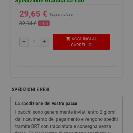
Spedizione Gratuita da €50
29,65 €
Tasse incluse
32,94 €
-10%
shopping_cart
AGGIUNGI AL
remove
add
CARRELLO
SPEDIZIONI E RESI
La spedizione del vostro pacco
I pacchi sono generalmente inviati entro 2 giorni
dal ricevimento del pagamento e vengono spediti
tramite BRT con tracciatura e consegna senza