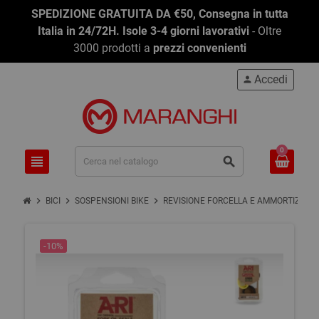
SPEDIZIONE GRATUITA DA €50, Consegna in tutta
Italia in 24/72H. Isole 3-4 giorni lavorativi
- Oltre
3000 prodotti a
prezzi convenienti
Accedi
person
0
view_headline
search
chevron_right
chevron_right
chevron_right
BICI
SOSPENSIONI BIKE
REVISIONE FORCELLA E AMMORTIZ. MT
-10%