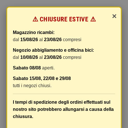
Commenti
(0)
chat
×
⚠️ CHIUSURE ESTIVE ⚠️
Ancora nessuna recensione da parte degli utenti.
Magazzino ricambi:
dal
15/08/26
al
23/08/26
compresi
ARTICOLI ALTERNATIVI
Negozio abbigliamento e officina bici:
dal
10/08/26
al
23/08/26
compresi
Sabato 08/08
aperti.
Sabato 15/08, 22/08 e 29/08
tutti i negozi chiusi.
I tempi di spedizione degli ordini effettuati sul
nostro sito potrebbero allungarsi a causa della
chiusura.