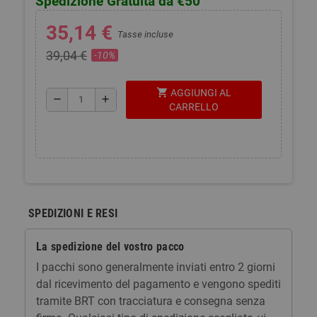
Spedizione Gratuita da €50
35,14 €
Tasse incluse
39,04 €
-10%
shopping_cart
AGGIUNGI AL
remove
add
CARRELLO
SPEDIZIONI E RESI
La spedizione del vostro pacco
I pacchi sono generalmente inviati entro 2 giorni
dal ricevimento del pagamento e vengono spediti
tramite BRT con tracciatura e consegna senza