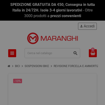
SPEDIZIONE GRATUITA DA €50, Consegna in tutta
Italia in 24/72H. Isole 3-4 giorni lavorativi
- Oltre
3000 prodotti a
prezzi convenienti
Accedi
person
0
view_headline
search
chevron_right
chevron_right
chevron_right
BICI
SOSPENSIONI BIKE
REVISIONE FORCELLA E AMMORTIZ. MT
-10%