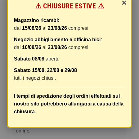
6,55 €
×
-10%
⚠️ CHIUSURE ESTIVE ⚠️
shopping_cart
AGGIUNGI AL
remove
add
Magazzino ricambi:
CARRELLO
dal
15/08/26
al
23/08/26
compresi
Negozio abbigliamento e officina bici:
dal
10/08/26
al
23/08/26
compresi
Sabato 08/08
aperti.
SPEDIZIONI E RESI
Sabato 15/08, 22/08 e 29/08
tutti i negozi chiusi.
La spedizione del vostro pacco
I pacchi sono generalmente inviati entro 2 giorni
I tempi di spedizione degli ordini effettuati sul
dal ricevimento del pagamento e vengono spediti
nostro sito potrebbero allungarsi a causa della
tramite BRT con tracciatura e consegna senza
chiusura.
firma. Qualsiasi tipo di spedizione scegliate, vi
forniremo un link per tracciare il vostro pacco
online.