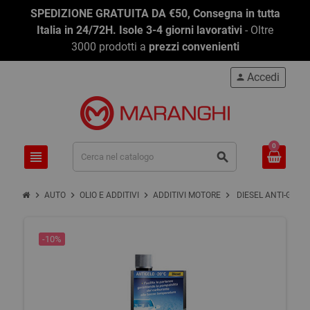
SPEDIZIONE GRATUITA DA €50, Consegna in tutta
Italia in 24/72H. Isole 3-4 giorni lavorativi
- Oltre
3000 prodotti a
prezzi convenienti
Accedi
person
0
view_headline
search
chevron_right
chevron_right
chevron_right
chevron_right
AUTO
OLIO E ADDITIVI
ADDITIVI MOTORE
DIESEL ANTI-GELO 
-10%