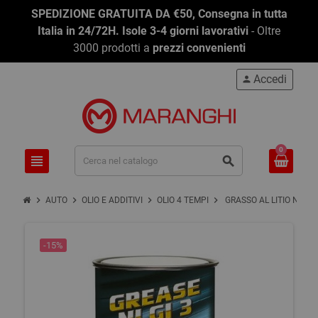
SPEDIZIONE GRATUITA DA €50, Consegna in tutta
Italia in 24/72H. Isole 3-4 giorni lavorativi
- Oltre
3000 prodotti a
prezzi convenienti
Accedi
person
0
view_headline
search
chevron_right
chevron_right
chevron_right
chevron_right
AUTO
OLIO E ADDITIVI
OLIO 4 TEMPI
GRASSO AL LITIO NLGI 3
-15%