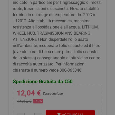
indicato in particolare per l'ingrassaggio di mozzi
ruote, trasmissioni e cuscinetti. Elevata stabilità
termina in un range di temperatura da -20°C a
+120°C. Alta stabilità meccanica, massima
resistenza all'ossidazione e all'acqua. LITHIUM,
WHEEL HUB, TRASMISSION ANS BEARING.
ATTENZIONE ! Non disperdete l'olio usato
nell'ambiente, recuperate l'olio esausto ed il filtro
(avendo cura di far scolare prima l'olio esausto
dallo stesso) consegnandolo al più vicino centro
di raccolta autorizzato. Per informazioni
chiamate il numero verde 800-863048.
Spedizione Gratuita da €50
12,04 €
Tasse incluse
14,16 €
-15%
shopping_cart
AGGIUNGI AL