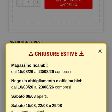
remove
add
CARRELLO
SPEDIZIONI E RESI
×
⚠️ CHIUSURE ESTIVE ⚠️
La spedizione del vostro pacco
I pacchi sono generalmente inviati entro 2 giorni
Magazzino ricambi:
dal ricevimento del pagamento e vengono spediti
dal
15/08/26
al
23/08/26
compresi
tramite BRT con tracciatura e consegna senza
firma. Qualsiasi tipo di spedizione scegliate, vi
Negozio abbigliamento e officina bici:
forniremo un link per tracciare il vostro pacco
dal
10/08/26
al
23/08/26
compresi
online.
Sabato 08/08
aperti.
Le spese di spedizione comprendono gli oneri di
gestione e imballaggio e le spese postali. I costi
Sabato 15/08, 22/08 e 29/08
di gestione sono fissi, mentre i costi di trasporto
tutti i negozi chiusi.