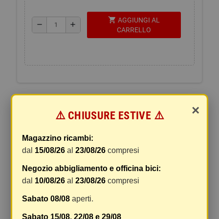
shopping_cart
AGGIUNGI AL
remove
add
CARRELLO
SPEDIZIONI E RESI
×
⚠️ CHIUSURE ESTIVE ⚠️
La spedizione del vostro pacco
Magazzino ricambi:
I pacchi sono generalmente inviati entro 2 giorni
dal
15/08/26
al
23/08/26
compresi
dal ricevimento del pagamento e vengono spediti
tramite BRT con tracciatura e consegna senza
Negozio abbigliamento e officina bici:
firma. Qualsiasi tipo di spedizione scegliate, vi
dal
10/08/26
al
23/08/26
compresi
forniremo un link per tracciare il vostro pacco
online.
Sabato 08/08
aperti.
Le spese di spedizione comprendono gli oneri di
Sabato 15/08, 22/08 e 29/08