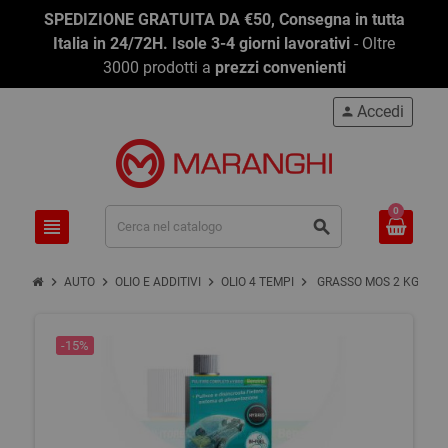
SPEDIZIONE GRATUITA DA €50, Consegna in tutta
Italia in 24/72H. Isole 3-4 giorni lavorativi
- Oltre
3000 prodotti a
prezzi convenienti
Accedi
person
0
view_headline
search
chevron_right
chevron_right
chevron_right
chevron_right
AUTO
OLIO E ADDITIVI
OLIO 4 TEMPI
GRASSO MOS 2 KG 0,85
-15%