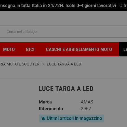
na in tutta Italia in 24/72H. Isole 3-4 giorni lavorativi
- Olt
MOTO
BICI
CASCHI E ABBIGLIAMENTO MOTO
L
RIA MOTO E SCOOTER
chevron_right
LUCE TARGA A LED
LUCE TARGA A LED
Marca
AMAS
Riferimento
2962
Ultimi articoli in magazzino
notifications_active