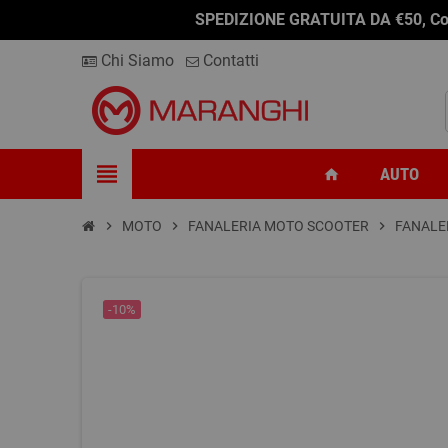
SPEDIZIONE GRATUITA DA €50, Conseg
Chi Siamo
Contatti
view_headline
AUTO
home
chevron_right
MOTO
chevron_right
FANALERIA MOTO SCOOTER
chevron_right
FANALE
-10%