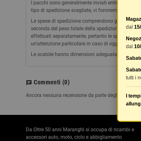
I pacchi sono generalmente inviati entro 2 giorni
tipo di spedizione scegliate, vi forniremo un link p
Magaz
Le spese di spedizione comprendono gli oneri di ges
dal
15
seconda del peso totale della spedizione. Vi consig
effettuati separatamente, pertanto le spese di spe
Negozi
un'attenzione particolare in caso di oggetti fragili.
dal
10
Le scatole hanno dimensioni adeguatamente ampie e
Sabat
Sabato
tutti i
Commenti
(0)
chat
Ancora nessuna recensione da parte degli utenti.
I temp
allung
Da Oltre 50 anni Maranghi si occupa di ricambi e
accessori auto, moto, ciclo e abbigliamento