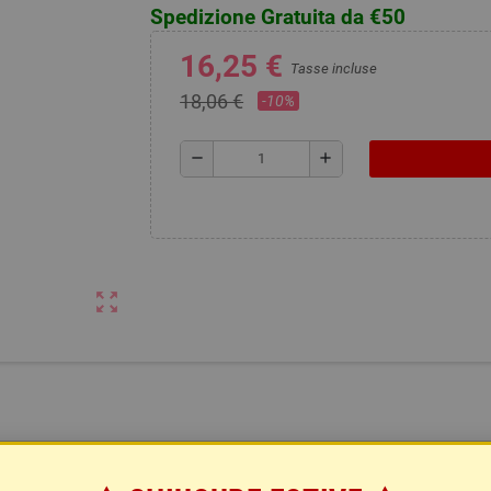
Spedizione Gratuita da €50
16,25 €
Tasse incluse
18,06 €
-10%
remove
add
zoom_out_map