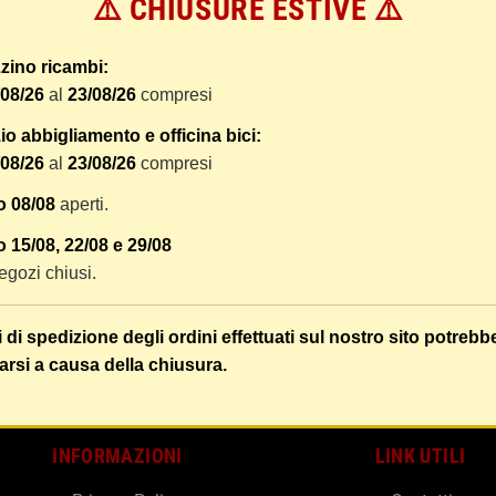
⚠️ CHIUSURE ESTIVE ⚠️
 dal ricevimento del pagamento e vengono spediti tramite BRT co
er tracciare il vostro pacco online.
zino ricambi:
tione e imballaggio e le spese postali. I costi di gestione sono f
/08/26
al
23/08/26
compresi
liamo di raggruppare i vostri articoli in un unico ordine. Non ci 
dizione saranno addebitate per ognuno di essi. Il vostro pacco sa
o abbigliamento e officina bici:
/08/26
al
23/08/26
compresi
 i vostri articoli son ben protetti.
o 08/08
aperti.
 15/08, 22/08 e 29/08
 negozi chiusi.
i di spedizione degli ordini effettuati sul nostro sito potrebb
arsi a causa della chiusura.
INFORMAZIONI
LINK UTILI