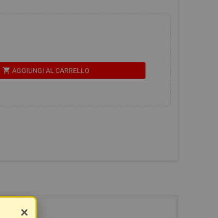
shopping_cart
AGGIUNGI AL CARRELLO
×