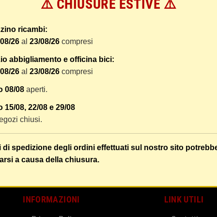
⚠️ CHIUSURE ESTIVE ⚠️
 dal ricevimento del pagamento e vengono spediti tramite BRT co
er tracciare il vostro pacco online.
zino ricambi:
tione e imballaggio e le spese postali. I costi di gestione sono f
/08/26
al
23/08/26
compresi
liamo di raggruppare i vostri articoli in un unico ordine. Non ci 
dizione saranno addebitate per ognuno di essi. Il vostro pacco sa
o abbigliamento e officina bici:
/08/26
al
23/08/26
compresi
 i vostri articoli son ben protetti.
o 08/08
aperti.
 15/08, 22/08 e 29/08
 negozi chiusi.
i di spedizione degli ordini effettuati sul nostro sito potrebb
arsi a causa della chiusura.
INFORMAZIONI
LINK UTILI