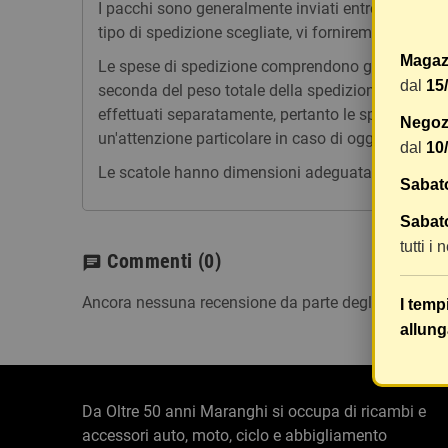
I pacchi sono generalmente inviati entro 2 giorni
tipo di spedizione scegliate, vi forniremo un link p
Magaz
Le spese di spedizione comprendono gli oneri di ges
dal
15
seconda del peso totale della spedizione. Vi consig
effettuati separatamente, pertanto le spese di spe
Negozi
un'attenzione particolare in caso di oggetti fragili.
dal
10
Le scatole hanno dimensioni adeguatamente ampie e
Sabat
Sabato
tutti i
Commenti
(0)
chat
Ancora nessuna recensione da parte degli utenti.
I temp
allung
Da Oltre 50 anni Maranghi si occupa di ricambi e
accessori auto, moto, ciclo e abbigliamento