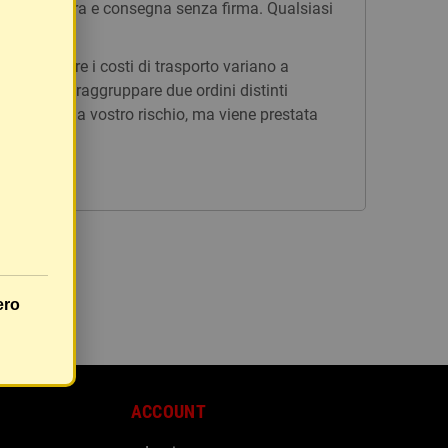
n tracciatura e consegna senza firma. Qualsiasi
issi, mentre i costi di trasporto variano a
è possibile raggruppare due ordini distinti
rà inviato a vostro rischio, ma viene prestata
ero
ACCOUNT