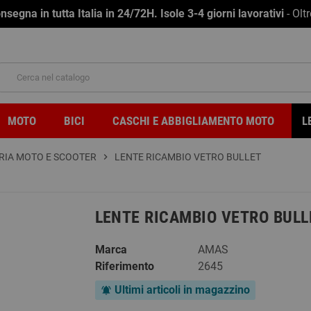
na in tutta Italia in 24/72H. Isole 3-4 giorni lavorativi
- Olt
MOTO
BICI
CASCHI E ABBIGLIAMENTO MOTO
L
RIA MOTO E SCOOTER
chevron_right
LENTE RICAMBIO VETRO BULLET
LENTE RICAMBIO VETRO BULL
Marca
AMAS
Riferimento
2645
Ultimi articoli in magazzino
notifications_active