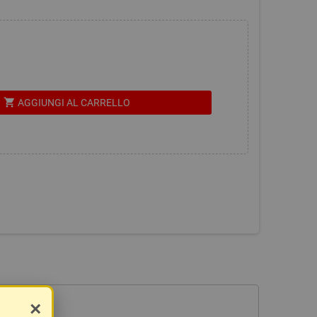
shopping_cart
AGGIUNGI AL CARRELLO
×