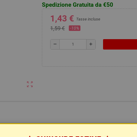
Spedizione Gratuita da €50
1,43 €
Tasse incluse
1,59 €
-10%
remove
add
zoom_out_map