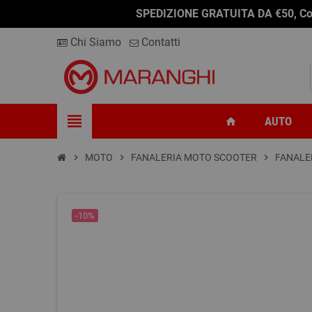
SPEDIZIONE GRATUITA DA €50, Conseg
Chi Siamo
Contatti
view_headline
AUTO
home
chevron_right
MOTO
chevron_right
FANALERIA MOTO SCOOTER
chevron_right
FANALE
-10%