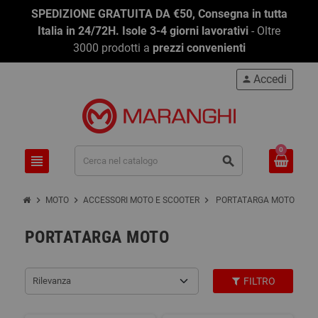
SPEDIZIONE GRATUITA DA €50, Consegna in tutta
Italia in 24/72H. Isole 3-4 giorni lavorativi
- Oltre
3000 prodotti a
prezzi convenienti
Accedi
person
0
view_headline
search
chevron_right
chevron_right
chevron_right
MOTO
ACCESSORI MOTO E SCOOTER
PORTATARGA MOTO
PORTATARGA MOTO
Rilevanza
FILTRO