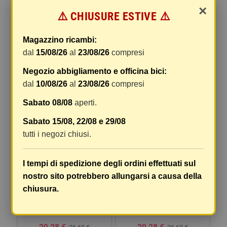
×
POSTERIORE CON VITE -
CATARIFRANGENTE TARGA -
⚠️ CHIUSURE ESTIVE ⚠️
90X35 MM - ROSSO
TYPE 1
Magazzino ricambi:
5,68 €
10,39 €
5,73 €
10,49 €
dal
15/08/26
al
23/08/26
compresi
COMPRA
COMPRA
Negozio abbigliamento e officina bici:
dal
10/08/26
al
23/08/26
compresi
-20%
-20%
Sabato 08/08
aperti.
Sabato 15/08, 22/08 e 29/08
tutti i negozi chiusi.
I tempi di spedizione degli ordini effettuati sul
nostro sito potrebbero allungarsi a causa della
AERO-X EVO 1, PORTATARGA
AERO-X EVO 2, PORTATARGA
chiusura.
ITALIA CON ALTEZZA ED
ITALIA CON ALTEZZA ED
INCLINAZIONE REGOLABILI
INCLINAZIONE REGOLABILI