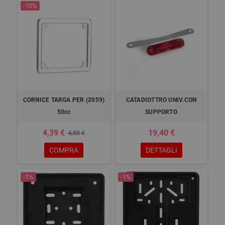
-10%
CORNICE TARGA PER (2059)
CATADIOTTRO UNIV.CON
50cc
SUPPORTO
4,39 €
19,40 €
4,88 €
COMPRA
DETTAGLI
-1%
-1%