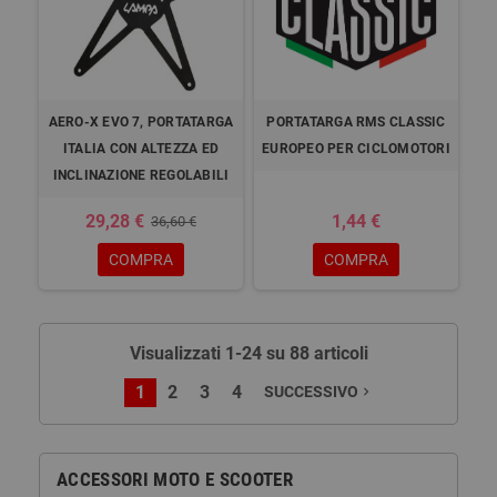
AERO-X EVO 7, PORTATARGA
PORTATARGA RMS CLASSIC
ITALIA CON ALTEZZA ED
EUROPEO PER CICLOMOTORI
INCLINAZIONE REGOLABILI
29,28 €
1,44 €
36,60 €
COMPRA
COMPRA
Visualizzati 1-24 su 88 articoli
1
2
3
4
SUCCESSIVO
navigate_next
ACCESSORI MOTO E SCOOTER