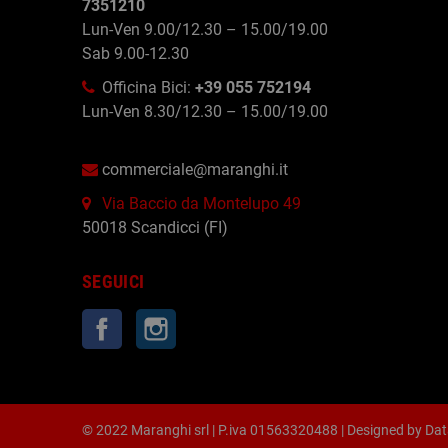
7351210
Lun-Ven 9.00/12.30 – 15.00/19.00
Sab 9.00-12.30
Officina Bici:
+39 055 752194
Lun-Ven 8.30/12.30 – 15.00/19.00
commerciale@maranghi.it
Via Baccio da Montelupo 49
50018 Scandicci (FI)
SEGUICI
Facebook
Instagram
© 2022 Maranghi srl | P.iva 01563320488 | Designed by
Dat