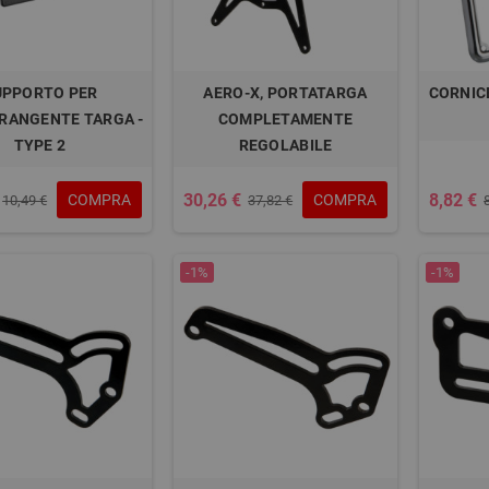
UPPORTO PER
AERO-X, PORTATARGA
CORNICE
RANGENTE TARGA -
COMPLETAMENTE
TYPE 2
REGOLABILE
30,26 €
8,82 €
COMPRA
COMPRA
10,49 €
37,82 €
-1%
-1%