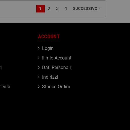
1
2
3
4
SUCCESSIVO
navigate_next
ACCOUNT
Login
Il mio Account
i
Dati Personali
Indirizzi
sensi
Storico Ordini