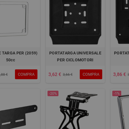
 TARGA PER (2059)
PORTATARGA UNIVERSALE
PORTAT
50cc
PER CICLOMOTORI
3,62 €
3,86 €
COMPRA
COMPRA
,88 €
3,66 €
-20%
-1%