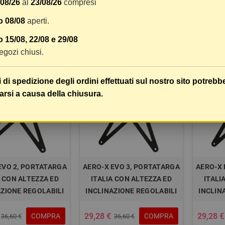
/08/26
al
23/08/26
compresi
90X35 MM - ROSSO
o 08/08
aperti.
5,68 €
10,39 €
COMPRA
COMPRA
,17 €
5,73 €
 15/08, 22/08 e 29/08
 negozi chiusi.
-20%
-20%
i di spedizione degli ordini effettuati sul nostro sito potrebb
arsi a causa della chiusura.
EVO 2, PORTATARGA
AERO-X EVO 3, PORTATARGA
AERO-X 
A CON ALTEZZA ED
ITALIA CON ALTEZZA ED
ITALI
AZIONE REGOLABILI
INCLINAZIONE REGOLABILI
INCLIN
29,28 €
29,28 €
COMPRA
COMPRA
36,60 €
36,60 €