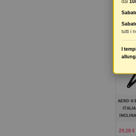
dal
10
Sabat
8,09 €
8
Sabato
tutti i
-20%
I temp
allung
AERO-X 
ITALI
INCLIN
29,28 €