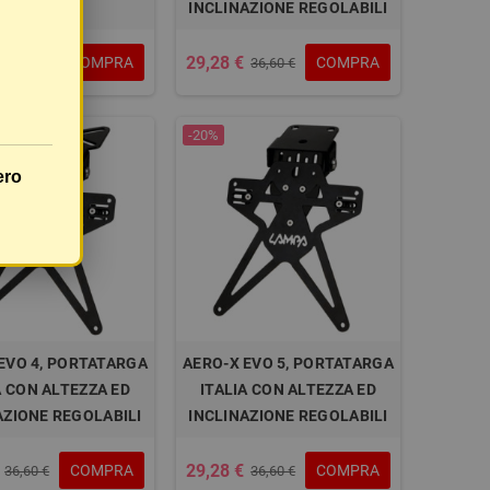
TYPE 1
INCLINAZIONE REGOLABILI
29,28 €
COMPRA
COMPRA
10,49 €
36,60 €
-20%
ero
EVO 4, PORTATARGA
AERO-X EVO 5, PORTATARGA
A CON ALTEZZA ED
ITALIA CON ALTEZZA ED
AZIONE REGOLABILI
INCLINAZIONE REGOLABILI
29,28 €
COMPRA
COMPRA
36,60 €
36,60 €