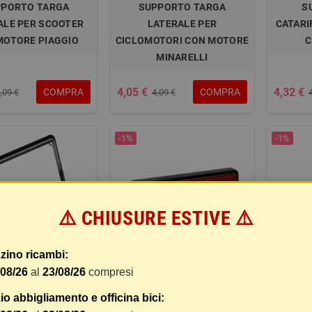
PPORTO TARGA
SUPPORTO TARGA
S
ALE PER SCOOTER
LATERALE PER
CATARI
MOTORE PIAGGIO
CICLOMOTORI CON MOTORE
C
MINARELLI
4,05 €
4,32 €
COMPRA
COMPRA
,09 €
4,09 €
-1%
-1%
⚠️ CHIUSURE ESTIVE ⚠️
zino ricambi:
/08/26
al
23/08/26
compresi
E TARGA MOTO IN
CATARIFRANGENTE
S
o abbigliamento e officina bici:
CIAIO - NERO
POSTERIORE CON VITE -
CATARI