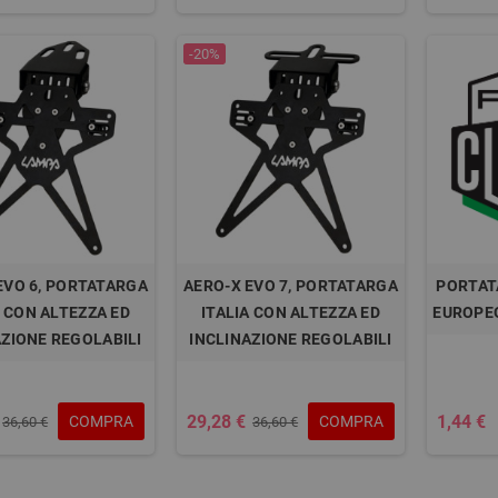
-20%
EVO 6, PORTATARGA
AERO-X EVO 7, PORTATARGA
PORTAT
A CON ALTEZZA ED
ITALIA CON ALTEZZA ED
EUROPE
AZIONE REGOLABILI
INCLINAZIONE REGOLABILI
29,28 €
1,44 €
COMPRA
COMPRA
36,60 €
36,60 €