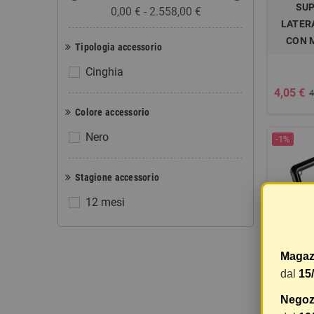
SU
0,00 € - 2.558,00 €
LATER
CON 
Tipologia accessorio
Cinghia
4,05 €
4
Colore accessorio
Nero
-1%
Stagione accessorio
12 mesi
Magaz
dal
15
CORNIC
Negozi
AC