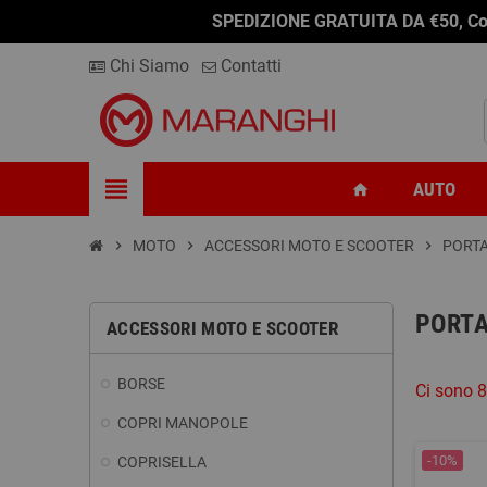
SPEDIZIONE GRATUITA DA €50, Conseg
Chi Siamo
Contatti
view_headline
AUTO
home
chevron_right
MOTO
chevron_right
ACCESSORI MOTO E SCOOTER
chevron_right
PORT
PORT
ACCESSORI MOTO E SCOOTER
BORSE
Ci sono 8
COPRI MANOPOLE
-10%
COPRISELLA