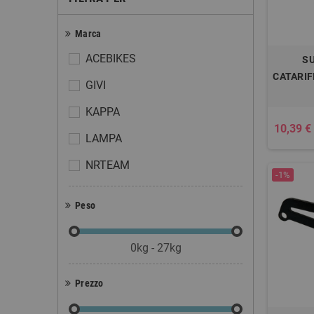
Marca
ACEBIKES
S
CATARIF
GIVI
KAPPA
10,39 €
LAMPA
NRTEAM
-1%
Peso
0kg - 27kg
Prezzo