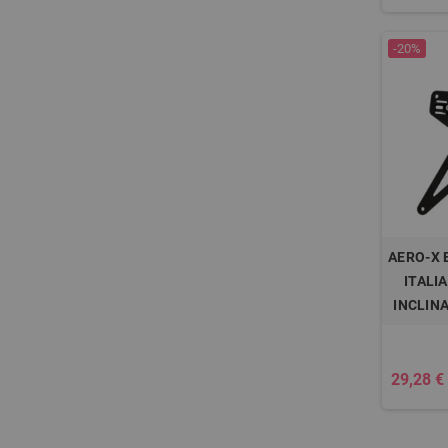
-20%
AERO-X 
ITALI
INCLIN
29,28 €