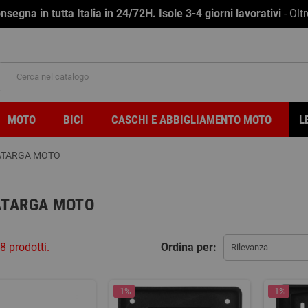
na in tutta Italia in 24/72H. Isole 3-4 giorni lavorativi
- Olt
MOTO
BICI
CASCHI E ABBIGLIAMENTO MOTO
L
ATARGA MOTO
ATARGA MOTO
8 prodotti.
Ordina per:
Rilevanza
-1%
-1%