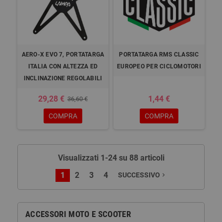
AERO-X EVO 7, PORTATARGA
PORTATARGA RMS CLASSIC
ITALIA CON ALTEZZA ED
EUROPEO PER CICLOMOTORI
INCLINAZIONE REGOLABILI
29,28 €
1,44 €
36,60 €
COMPRA
COMPRA
Visualizzati 1-24 su 88 articoli
1
2
3
4
SUCCESSIVO
navigate_next
ACCESSORI MOTO E SCOOTER