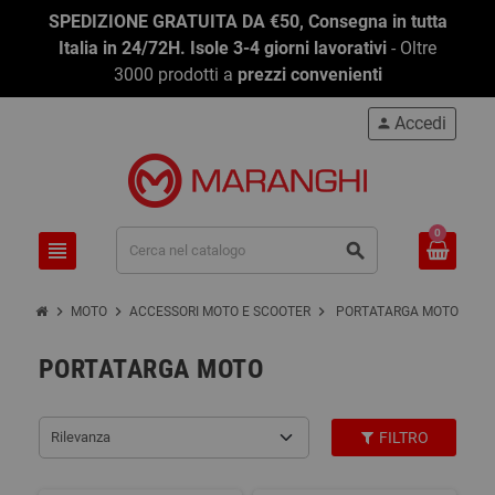
SPEDIZIONE GRATUITA DA €50, Consegna in tutta
Italia in 24/72H. Isole 3-4 giorni lavorativi
- Oltre
3000 prodotti a
prezzi convenienti
Accedi
person
0
view_headline
search
chevron_right
chevron_right
chevron_right
MOTO
ACCESSORI MOTO E SCOOTER
PORTATARGA MOTO
PORTATARGA MOTO
Rilevanza
FILTRO