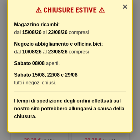
×
POSTERIORE CON VITE -
CATARIFRANGENTE TARGA -
⚠️ CHIUSURE ESTIVE ⚠️
90X35 MM - ROSSO
TYPE 1
Magazzino ricambi:
5,68 €
10,39 €
5,73 €
10,49 €
dal
15/08/26
al
23/08/26
compresi
COMPRA
COMPRA
Negozio abbigliamento e officina bici:
dal
10/08/26
al
23/08/26
compresi
-20%
-20%
Sabato 08/08
aperti.
Sabato 15/08, 22/08 e 29/08
tutti i negozi chiusi.
I tempi di spedizione degli ordini effettuati sul
nostro sito potrebbero allungarsi a causa della
AERO-X EVO 1, PORTATARGA
AERO-X EVO 2, PORTATARGA
chiusura.
ITALIA CON ALTEZZA ED
ITALIA CON ALTEZZA ED
INCLINAZIONE REGOLABILI
INCLINAZIONE REGOLABILI