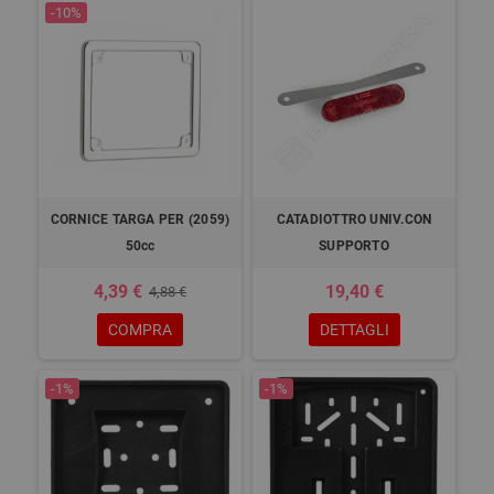
-10%
CORNICE TARGA PER (2059)
CATADIOTTRO UNIV.CON
50cc
SUPPORTO
4,39 €
19,40 €
4,88 €
COMPRA
DETTAGLI
-1%
-1%