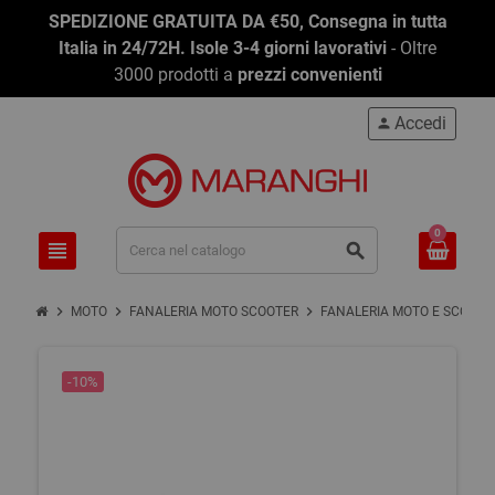
SPEDIZIONE GRATUITA DA €50, Consegna in tutta
Italia in 24/72H. Isole 3-4 giorni lavorativi
- Oltre
3000 prodotti a
prezzi convenienti
Accedi
person
0
view_headline
search
chevron_right
chevron_right
chevron_right
MOTO
FANALERIA MOTO SCOOTER
FANALERIA MOTO E SCOOTE
-10%