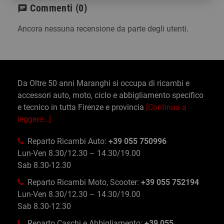
Commenti
(0)
chat
Ancora nessuna recensione da parte degli utenti.
Da Oltre 50 anni Maranghi si occupa di ricambi e
accessori auto, moto, ciclo e abbigliamento specifico
e tecnico in tutta Firenze e provincia
[Continua a
leggere...]
Reparto Ricambi Auto:
+39 055 750996
Lun-Ven 8.30/12.30 – 14.30/19.00
Sab 8.30-12.30
Reparto Ricambi Moto, Scooter:
+39 055 752194
Lun-Ven 8.30/12.30 – 14.30/19.00
Sab 8.30-12.30
Reparto Caschi e Abbigliamento:
+39 055