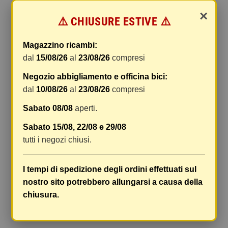
online.
×
⚠️ CHIUSURE ESTIVE ⚠️
Le spese di spedizione comprendono gli oneri di
gestione e imballaggio e le spese postali. I costi
Magazzino ricambi:
di gestione sono fissi, mentre i costi di trasporto
dal
15/08/26
al
23/08/26
compresi
variano a seconda del peso totale della
spedizione. Vi consigliamo di raggruppare i
Negozio abbigliamento e officina bici:
vostri articoli in un unico ordine. Non ci è
dal
10/08/26
al
23/08/26
compresi
possibile raggruppare due ordini distinti
Sabato 08/08
aperti.
effettuati separatamente, pertanto le spese di
spedizione saranno addebitate per ognuno di
Sabato 15/08, 22/08 e 29/08
essi. Il vostro pacco sarà inviato a vostro rischio,
tutti i negozi chiusi.
ma viene prestata un'attenzione particolare in
caso di oggetti fragili.
I tempi di spedizione degli ordini effettuati sul
Le scatole hanno dimensioni adeguatamente
nostro sito potrebbero allungarsi a causa della
ampie e i vostri articoli son ben protetti.
chiusura.