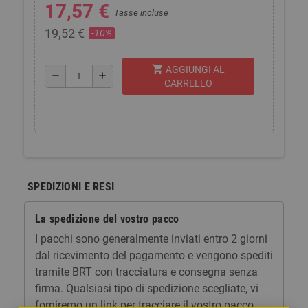
17,57 €
Tasse incluse
19,52 €
-10%
shopping_cart
AGGIUNGI AL
remove
add
CARRELLO
SPEDIZIONI E RESI
La spedizione del vostro pacco
I pacchi sono generalmente inviati entro 2 giorni
dal ricevimento del pagamento e vengono spediti
tramite BRT con tracciatura e consegna senza
firma. Qualsiasi tipo di spedizione scegliate, vi
forniremo un link per tracciare il vostro pacco