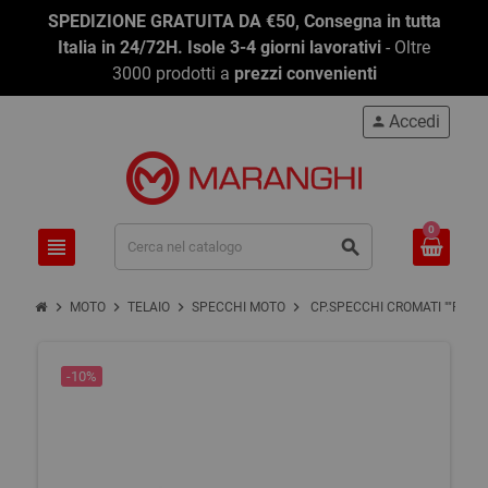
SPEDIZIONE GRATUITA DA €50, Consegna in tutta
Italia in 24/72H. Isole 3-4 giorni lavorativi
- Oltre
3000 prodotti a
prezzi convenienti
Accedi
person
0
view_headline
search
chevron_right
chevron_right
chevron_right
chevron_right
MOTO
TELAIO
SPECCHI MOTO
CP.SPECCHI CROMATI ""FIREM
-10%