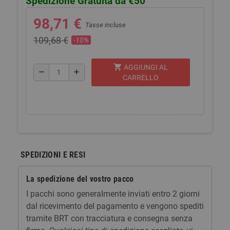
Spedizione Gratuita da €50
98,71 €
Tasse incluse
109,68 €
-10%
shopping_cart
AGGIUNGI AL
remove
add
CARRELLO
SPEDIZIONI E RESI
La spedizione del vostro pacco
I pacchi sono generalmente inviati entro 2 giorni
dal ricevimento del pagamento e vengono spediti
tramite BRT con tracciatura e consegna senza