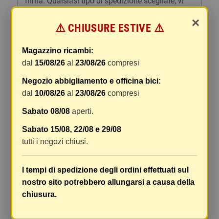
firma. Qualsiasi tipo di spedizione scegliate, vi
forniremo un link per tracciare il vostro pacco
×
online.
⚠️ CHIUSURE ESTIVE ⚠️
Le spese di spedizione comprendono gli oneri di
Magazzino ricambi:
gestione e imballaggio e le spese postali. I costi
dal
15/08/26
al
23/08/26
compresi
di gestione sono fissi, mentre i costi di trasporto
variano a seconda del peso totale della
Negozio abbigliamento e officina bici:
spedizione. Vi consigliamo di raggruppare i
dal
10/08/26
al
23/08/26
compresi
vostri articoli in un unico ordine. Non ci è
possibile raggruppare due ordini distinti
Sabato 08/08
aperti.
effettuati separatamente, pertanto le spese di
Sabato 15/08, 22/08 e 29/08
spedizione saranno addebitate per ognuno di
tutti i negozi chiusi.
essi. Il vostro pacco sarà inviato a vostro rischio,
ma viene prestata un'attenzione particolare in
caso di oggetti fragili.
I tempi di spedizione degli ordini effettuati sul
nostro sito potrebbero allungarsi a causa della
Le scatole hanno dimensioni adeguatamente
chiusura.
ampie e i vostri articoli son ben protetti.