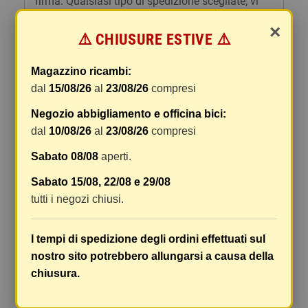
firma. Qualsiasi tipo di spedizione scegliate, vi
forniremo un link per tracciare il vostro pacco
×
online.
⚠️ CHIUSURE ESTIVE ⚠️
Le spese di spedizione comprendono gli oneri di
Magazzino ricambi:
gestione e imballaggio e le spese postali. I costi
dal
15/08/26
al
23/08/26
compresi
di gestione sono fissi, mentre i costi di trasporto
variano a seconda del peso totale della
Negozio abbigliamento e officina bici:
spedizione. Vi consigliamo di raggruppare i
dal
10/08/26
al
23/08/26
compresi
vostri articoli in un unico ordine. Non ci è
possibile raggruppare due ordini distinti
Sabato 08/08
aperti.
effettuati separatamente, pertanto le spese di
Sabato 15/08, 22/08 e 29/08
spedizione saranno addebitate per ognuno di
tutti i negozi chiusi.
essi. Il vostro pacco sarà inviato a vostro rischio,
ma viene prestata un'attenzione particolare in
caso di oggetti fragili.
I tempi di spedizione degli ordini effettuati sul
nostro sito potrebbero allungarsi a causa della
Le scatole hanno dimensioni adeguatamente
chiusura.
ampie e i vostri articoli son ben protetti.