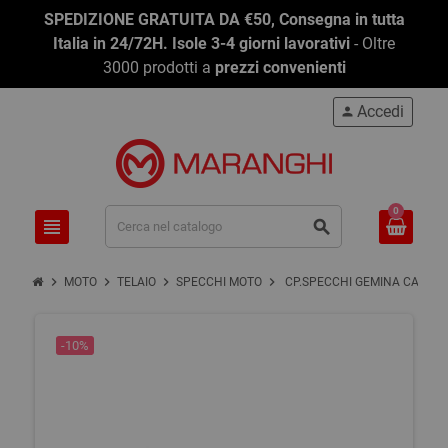
SPEDIZIONE GRATUITA DA €50, Consegna in tutta
Italia in 24/72H. Isole 3-4 giorni lavorativi
- Oltre
3000 prodotti a
prezzi convenienti
Accedi
person
0
view_headline
search
chevron_right
chevron_right
chevron_right
chevron_right
MOTO
TELAIO
SPECCHI MOTO
CP.SPECCHI GEMINA CARBO
-10%