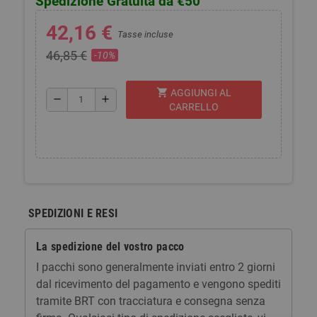
Spedizione Gratuita da €50
42,16 €
Tasse incluse
46,85 €
-10%
shopping_cart
AGGIUNGI AL
remove
add
CARRELLO
SPEDIZIONI E RESI
La spedizione del vostro pacco
I pacchi sono generalmente inviati entro 2 giorni
dal ricevimento del pagamento e vengono spediti
tramite BRT con tracciatura e consegna senza