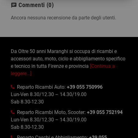
Commenti
(0)
chat
Ancora nessuna recensione da parte degli utenti.
Da Oltre 50 anni Maranghi si occupa di ricambi e
accessori auto, moto, ciclo e abbigliamento specifico
e tecnico in tutta Firenze e provincia
[Continua a
leggere...]
Reparto Ricambi Auto:
+39 055 750996
Lun-Ven 8.30/12.30 – 14.30/19.00
Sab 8.30-12.30
Reparto Ricambi Moto, Scooter:
+39 055 752194
Lun-Ven 8.30/12.30 – 14.30/19.00
Sab 8.30-12.30
Reparto Caschi e Abbigliamento:
+39 055