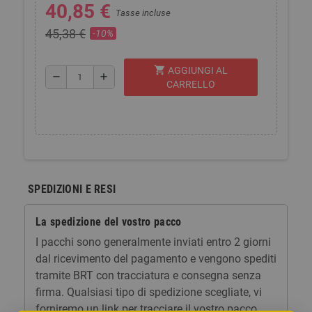
40,85 €
Tasse incluse
45,38 €
-10%
shopping_cart
AGGIUNGI AL
remove
add
CARRELLO
SPEDIZIONI E RESI
La spedizione del vostro pacco
I pacchi sono generalmente inviati entro 2 giorni
dal ricevimento del pagamento e vengono spediti
tramite BRT con tracciatura e consegna senza
firma. Qualsiasi tipo di spedizione scegliate, vi
forniremo un link per tracciare il vostro pacco