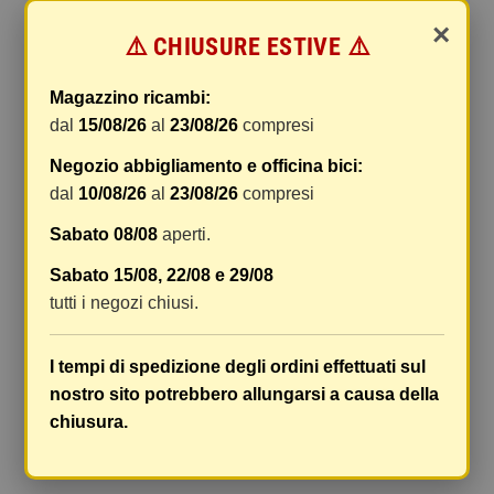
online.
×
⚠️ CHIUSURE ESTIVE ⚠️
Le spese di spedizione comprendono gli oneri di
gestione e imballaggio e le spese postali. I costi
Magazzino ricambi:
di gestione sono fissi, mentre i costi di trasporto
dal
15/08/26
al
23/08/26
compresi
variano a seconda del peso totale della
spedizione. Vi consigliamo di raggruppare i
Negozio abbigliamento e officina bici:
vostri articoli in un unico ordine. Non ci è
dal
10/08/26
al
23/08/26
compresi
possibile raggruppare due ordini distinti
Sabato 08/08
aperti.
effettuati separatamente, pertanto le spese di
spedizione saranno addebitate per ognuno di
Sabato 15/08, 22/08 e 29/08
essi. Il vostro pacco sarà inviato a vostro rischio,
tutti i negozi chiusi.
ma viene prestata un'attenzione particolare in
caso di oggetti fragili.
I tempi di spedizione degli ordini effettuati sul
Le scatole hanno dimensioni adeguatamente
nostro sito potrebbero allungarsi a causa della
ampie e i vostri articoli son ben protetti.
chiusura.