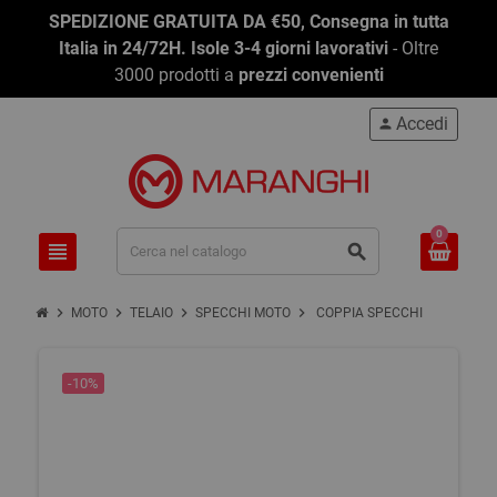
SPEDIZIONE GRATUITA DA €50, Consegna in tutta
Italia in 24/72H. Isole 3-4 giorni lavorativi
- Oltre
3000 prodotti a
prezzi convenienti
Accedi
person
0
view_headline
search
chevron_right
chevron_right
chevron_right
chevron_right
MOTO
TELAIO
SPECCHI MOTO
COPPIA SPECCHI
-10%