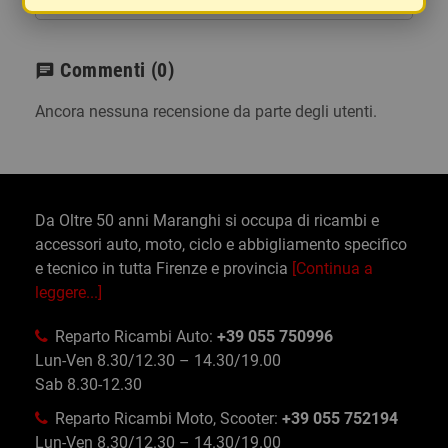
Commenti
(0)
chat
Ancora nessuna recensione da parte degli utenti.
Da Oltre 50 anni Maranghi si occupa di ricambi e
accessori auto, moto, ciclo e abbigliamento specifico
e tecnico in tutta Firenze e provincia
[Continua a
leggere...]
Reparto Ricambi Auto:
+39 055 750996
Lun-Ven 8.30/12.30 – 14.30/19.00
Sab 8.30-12.30
Reparto Ricambi Moto, Scooter:
+39 055 752194
Lun-Ven 8.30/12.30 – 14.30/19.00