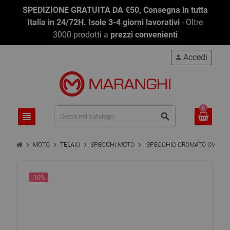
SPEDIZIONE GRATUITA DA €50, Consegna in tutta
Italia in 24/72H. Isole 3-4 giorni lavorativi
- Oltre
3000 prodotti a
prezzi convenienti
Accedi
person
0
view_headline
search
chevron_right
chevron_right
chevron_right
chevron_right
MOTO
TELAIO
SPECCHI MOTO
SPECCHIO CROMATO OVALE 1
-10%