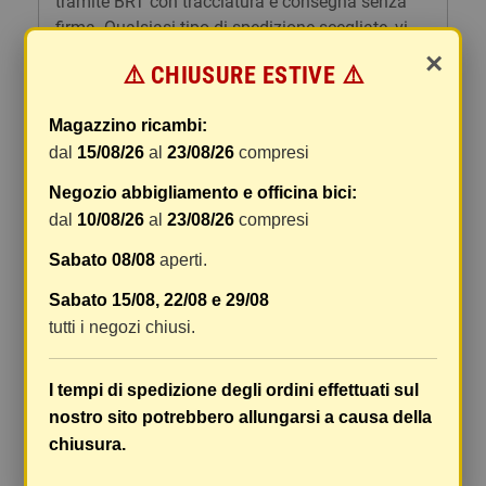
tramite BRT con tracciatura e consegna senza
firma. Qualsiasi tipo di spedizione scegliate, vi
forniremo un link per tracciare il vostro pacco
×
⚠️ CHIUSURE ESTIVE ⚠️
online.
Le spese di spedizione comprendono gli oneri di
Magazzino ricambi:
gestione e imballaggio e le spese postali. I costi
dal
15/08/26
al
23/08/26
compresi
di gestione sono fissi, mentre i costi di trasporto
Negozio abbigliamento e officina bici:
variano a seconda del peso totale della
spedizione. Vi consigliamo di raggruppare i
dal
10/08/26
al
23/08/26
compresi
vostri articoli in un unico ordine. Non ci è
Sabato 08/08
aperti.
possibile raggruppare due ordini distinti
effettuati separatamente, pertanto le spese di
Sabato 15/08, 22/08 e 29/08
spedizione saranno addebitate per ognuno di
tutti i negozi chiusi.
essi. Il vostro pacco sarà inviato a vostro rischio,
ma viene prestata un'attenzione particolare in
I tempi di spedizione degli ordini effettuati sul
caso di oggetti fragili.
nostro sito potrebbero allungarsi a causa della
Le scatole hanno dimensioni adeguatamente
chiusura.
ampie e i vostri articoli son ben protetti.