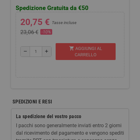
Spedizione Gratuita da €50
20,75 €
Tasse incluse
23,06 €
-10%
shopping_cart
AGGIUNGI AL
remove
add
CARRELLO
SPEDIZIONI E RESI
La spedizione del vostro pacco
I pacchi sono generalmente inviati entro 2 giorni
dal ricevimento del pagamento e vengono spediti