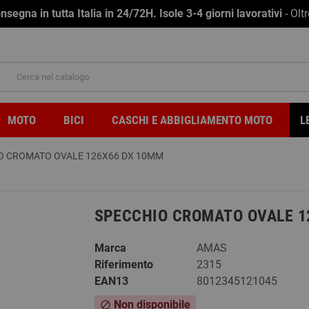
na in tutta Italia in 24/72H. Isole 3-4 giorni lavorativi
- Olt
MOTO
BICI
CASCHI E ABBIGLIAMENTO MOTO
L
O CROMATO OVALE 126X66 DX 10MM
SPECCHIO CROMATO OVALE 1
Marca
AMAS
Riferimento
2315
EAN13
8012345121045
Non disponibile
block