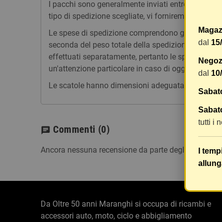
I pacchi sono generalmente inviati entro 2 giorni
tipo di spedizione scegliate, vi forniremo un link p
Magaz
Le spese di spedizione comprendono gli oneri di ges
dal
15
seconda del peso totale della spedizione. Vi consig
effettuati separatamente, pertanto le spese di spe
Negozi
un'attenzione particolare in caso di oggetti fragili.
dal
10
Le scatole hanno dimensioni adeguatamente ampie e
Sabat
Sabato
tutti i
Commenti
(0)
chat
Ancora nessuna recensione da parte degli utenti.
I temp
allung
Da Oltre 50 anni Maranghi si occupa di ricambi e
accessori auto, moto, ciclo e abbigliamento