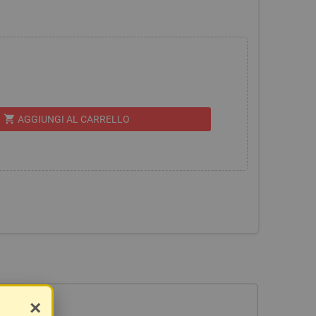
shopping_cart
AGGIUNGI AL CARRELLO
×