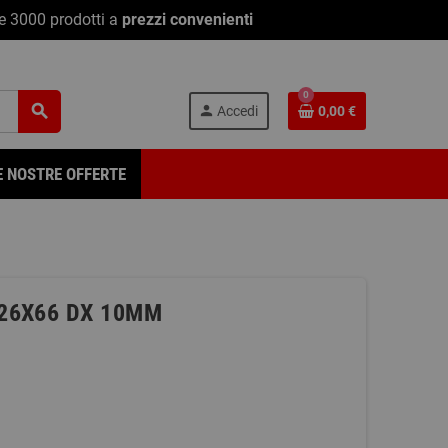
re 3000 prodotti a
prezzi convenienti
0
search
person
Accedi
0,00 €
E NOSTRE OFFERTE
26X66 DX 10MM