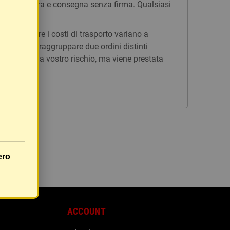
n tracciatura e consegna senza firma. Qualsiasi
issi, mentre i costi di trasporto variano a
è possibile raggruppare due ordini distinti
rà inviato a vostro rischio, ma viene prestata
ero
ACCOUNT