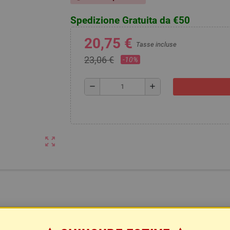
Spedizione Gratuita da €50
20,75 €
Tasse incluse
23,06 €
-10%
remove
add
zoom_out_map