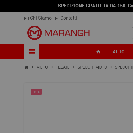
SPEDIZIONE GRATUITA DA €50, Conseg
Chi Siamo
Contatti
view_headline
AUTO
home
chevron_right
MOTO
chevron_right
TELAIO
chevron_right
SPECCHI MOTO
chevron_right
SPECCHI
-10%