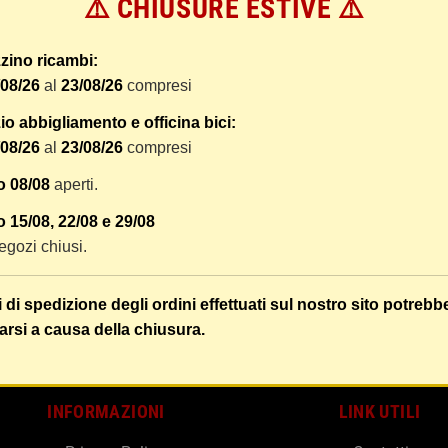
⚠️ CHIUSURE ESTIVE ⚠️
 dal ricevimento del pagamento e vengono spediti tramite BRT co
er tracciare il vostro pacco online.
zino ricambi:
tione e imballaggio e le spese postali. I costi di gestione sono f
/08/26
al
23/08/26
compresi
liamo di raggruppare i vostri articoli in un unico ordine. Non ci 
dizione saranno addebitate per ognuno di essi. Il vostro pacco sa
o abbigliamento e officina bici:
/08/26
al
23/08/26
compresi
 i vostri articoli son ben protetti.
o 08/08
aperti.
 15/08, 22/08 e 29/08
 negozi chiusi.
i di spedizione degli ordini effettuati sul nostro sito potrebb
arsi a causa della chiusura.
INFORMAZIONI
LINK UTILI