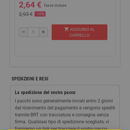
2,64 €
Tasse incluse
2,93 €
-10%
shopping_cart
AGGIUNGI AL
remove
add
CARRELLO
SPEDIZIONI E RESI
La spedizione del vostro pacco
I pacchi sono generalmente inviati entro 2 giorni
dal ricevimento del pagamento e vengono spediti
tramite BRT con tracciatura e consegna senza
firma. Qualsiasi tipo di spedizione scegliate, vi
forniremo un link per tracciare il vostro pacco