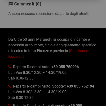
Commenti
(0)
chat
Ancora nessuna recensione da parte degli utenti.
Da Oltre 50 anni Maranghi si occupa di ricambi e
accessori auto, moto, ciclo e abbigliamento specifico
e tecnico in tutta Firenze e provincia
[Continua a
leggere...]
Reparto Ricambi Auto:
+39 055 750996
Lun-Ven 8.30/12.30 – 14.30/19.00
Sab 8.30-12.30
Reparto Ricambi Moto, Scooter:
+39 055 752194
Lun-Ven 8.30/12.30 – 14.30/19.00
Sab 8.30-12.30
Reparto Caschi e Abbigliamento:
+39 055