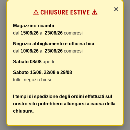
online.
×
⚠️ CHIUSURE ESTIVE ⚠️
Le spese di spedizione comprendono gli oneri di
gestione e imballaggio e le spese postali. I costi
Magazzino ricambi:
di gestione sono fissi, mentre i costi di trasporto
dal
15/08/26
al
23/08/26
compresi
variano a seconda del peso totale della
spedizione. Vi consigliamo di raggruppare i
Negozio abbigliamento e officina bici:
vostri articoli in un unico ordine. Non ci è
dal
10/08/26
al
23/08/26
compresi
possibile raggruppare due ordini distinti
Sabato 08/08
aperti.
effettuati separatamente, pertanto le spese di
spedizione saranno addebitate per ognuno di
Sabato 15/08, 22/08 e 29/08
essi. Il vostro pacco sarà inviato a vostro rischio,
tutti i negozi chiusi.
ma viene prestata un'attenzione particolare in
caso di oggetti fragili.
I tempi di spedizione degli ordini effettuati sul
Le scatole hanno dimensioni adeguatamente
nostro sito potrebbero allungarsi a causa della
ampie e i vostri articoli son ben protetti.
chiusura.