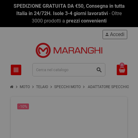
SPEDIZIONE GRATUITA DA €50, Consegna in tutta
Italia in 24/72H. Isole 3-4 giorni lavorativi
- Oltre
3000 prodotti a
prezzi convenienti
Accedi
person
0
view_headline
search
chevron_right
chevron_right
chevron_right
chevron_right
MOTO
TELAIO
SPECCHI MOTO
ADATTATORE SPECCHIO
-10%