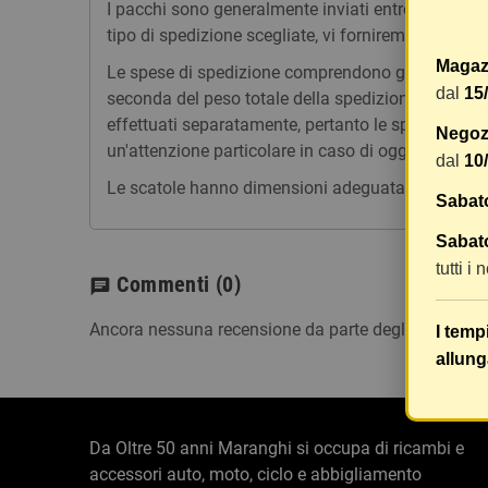
I pacchi sono generalmente inviati entro 2 giorni
tipo di spedizione scegliate, vi forniremo un link p
Magaz
Le spese di spedizione comprendono gli oneri di ges
dal
15
seconda del peso totale della spedizione. Vi consig
effettuati separatamente, pertanto le spese di spe
Negozi
un'attenzione particolare in caso di oggetti fragili.
dal
10
Le scatole hanno dimensioni adeguatamente ampie e
Sabat
Sabato
tutti i
Commenti
(0)
chat
Ancora nessuna recensione da parte degli utenti.
I temp
allung
Da Oltre 50 anni Maranghi si occupa di ricambi e
accessori auto, moto, ciclo e abbigliamento