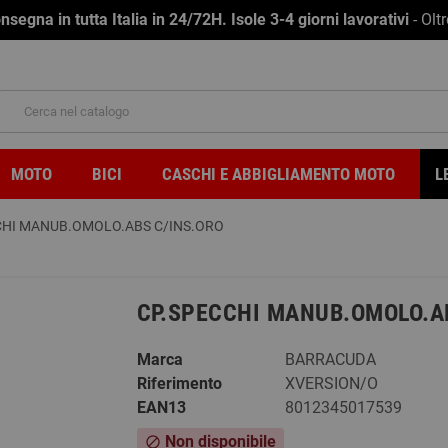
na in tutta Italia in 24/72H. Isole 3-4 giorni lavorativi
- Olt
MOTO
BICI
CASCHI E ABBIGLIAMENTO MOTO
L
CHI MANUB.OMOLO.ABS C/INS.ORO
CP.SPECCHI MANUB.OMOLO.A
Marca
BARRACUDA
Riferimento
XVERSION/O
EAN13
8012345017539
Non disponibile
block