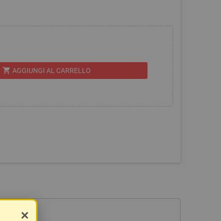
shopping_cart
AGGIUNGI AL CARRELLO
×