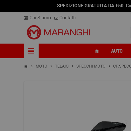
SPEDIZIONE GRATUITA DA €50, Conseg
Chi Siamo
Contatti
view_headline
AUTO
home
chevron_right
MOTO
chevron_right
TELAIO
chevron_right
SPECCHI MOTO
chevron_right
CP.SPEC