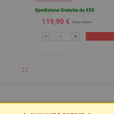
Spedizione Gratuita da €50
119,90 €
Tasse incluse
remove
add
zoom_out_map