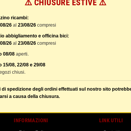
⚠️ CHIUSURE ESTIVE ⚠️
 dal ricevimento del pagamento e vengono spediti tramite BRT co
er tracciare il vostro pacco online.
zino ricambi:
tione e imballaggio e le spese postali. I costi di gestione sono f
/08/26
al
23/08/26
compresi
liamo di raggruppare i vostri articoli in un unico ordine. Non ci 
dizione saranno addebitate per ognuno di essi. Il vostro pacco sa
o abbigliamento e officina bici:
/08/26
al
23/08/26
compresi
 i vostri articoli son ben protetti.
o 08/08
aperti.
 15/08, 22/08 e 29/08
 negozi chiusi.
i di spedizione degli ordini effettuati sul nostro sito potrebb
arsi a causa della chiusura.
INFORMAZIONI
LINK UTILI