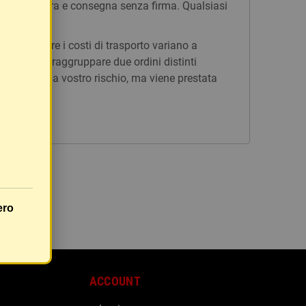
n tracciatura e consegna senza firma. Qualsiasi
issi, mentre i costi di trasporto variano a
è possibile raggruppare due ordini distinti
rà inviato a vostro rischio, ma viene prestata
ero
ACCOUNT