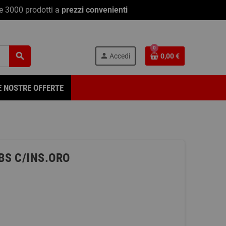
re 3000 prodotti a
prezzi convenienti
0
search
person
Accedi
0,00 €
E NOSTRE OFFERTE
BS C/INS.ORO