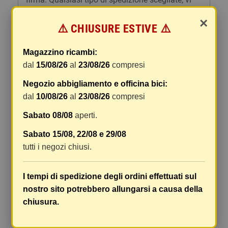
forniremo un link per tracciare il vostro pacco
×
online.
⚠️ CHIUSURE ESTIVE ⚠️
Le spese di spedizione comprendono gli oneri di
Magazzino ricambi:
gestione e imballaggio e le spese postali. I costi
dal
15/08/26
al
23/08/26
compresi
di gestione sono fissi, mentre i costi di trasporto
variano a seconda del peso totale della
Negozio abbigliamento e officina bici:
spedizione. Vi consigliamo di raggruppare i
dal
10/08/26
al
23/08/26
compresi
vostri articoli in un unico ordine. Non ci è
possibile raggruppare due ordini distinti
Sabato 08/08
aperti.
effettuati separatamente, pertanto le spese di
Sabato 15/08, 22/08 e 29/08
spedizione saranno addebitate per ognuno di
tutti i negozi chiusi.
essi. Il vostro pacco sarà inviato a vostro rischio,
ma viene prestata un'attenzione particolare in
caso di oggetti fragili.
I tempi di spedizione degli ordini effettuati sul
nostro sito potrebbero allungarsi a causa della
Le scatole hanno dimensioni adeguatamente
chiusura.
ampie e i vostri articoli son ben protetti.