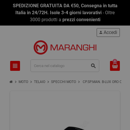
SPEDIZIONE GRATUITA DA €50, Consegna in tutta
Italia in 24/72H. Isole 3-4 giorni lavorativi
- Oltre
3000 prodotti a
prezzi convenienti
Accedi
person
0
view_headline
search
chevron_right
chevron_right
chevron_right
chevron_right
MOTO
TELAIO
SPECCHI MOTO
CP.SP.MAN. B-LUX ORO OMOL.