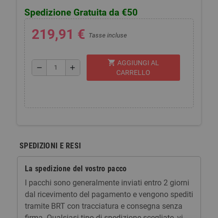
Spedizione Gratuita da €50
219,91 €
Tasse incluse
shopping_cart
AGGIUNGI AL
remove
add
CARRELLO
SPEDIZIONI E RESI
La spedizione del vostro pacco
I pacchi sono generalmente inviati entro 2 giorni
dal ricevimento del pagamento e vengono spediti
tramite BRT con tracciatura e consegna senza
firma. Qualsiasi tipo di spedizione scegliate, vi