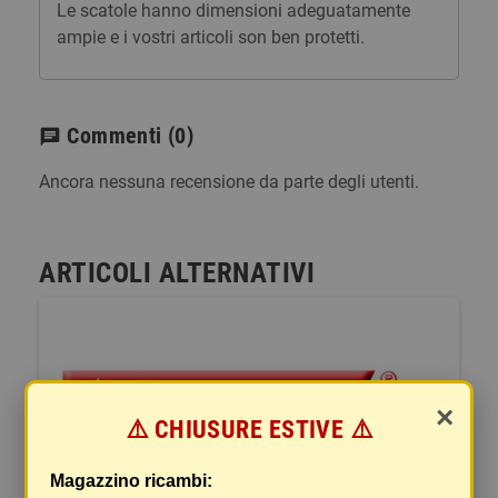
Le scatole hanno dimensioni adeguatamente
ampie e i vostri articoli son ben protetti.
Commenti
(0)
chat
Ancora nessuna recensione da parte degli utenti.
ARTICOLI ALTERNATIVI
×
⚠️ CHIUSURE ESTIVE ⚠️
Magazzino ricambi: