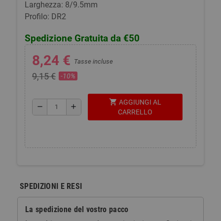
Larghezza: 8/9.5mm
Profilo: DR2
Spedizione Gratuita da €50
8,24 €
Tasse incluse
9,15 €
-10%
shopping_cart
AGGIUNGI AL
remove
add
CARRELLO
SPEDIZIONI E RESI
La spedizione del vostro pacco