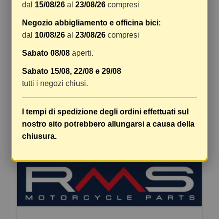
dal
15/08/26
al
23/08/26
compresi
Negozio abbigliamento e officina bici:
dal
10/08/26
al
23/08/26
compresi
ARI PARAOLIO 33 X 45 X 8/10,5 DC4Y
Sabato 08/08
aperti.
Non disponibile
15,55 €
17,28 €
Sabato 15/08, 22/08 e 29/08
tutti i negozi chiusi.
DETTAGLI
VEDI DETTAGLI
I tempi di spedizione degli ordini effettuati sul
nostro sito potrebbero allungarsi a causa della
chiusura.