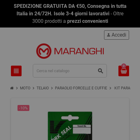
-10%
SPEDIZIONE GRATUITA DA €50, Consegna in tutta
Italia in 24/72H. Isole 3-4 giorni lavorativi
- Oltre
3000 prodotti a
prezzi convenienti
Accedi
person
0
view_headline
search
chevron_right
chevron_right
chevron_right
chevron_right
MOTO
TELAIO
PARAOLIO FORCELLE E CUFFIE
KIT PARAOLIO
-10%