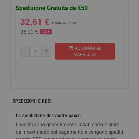
Spedizione Gratuita da €50
32,61 €
Tasse incluse
36,23 €
-10%
shopping_cart
AGGIUNGI AL
remove
add
CARRELLO
SPEDIZIONI E RESI
La spedizione del vostro pacco
I pacchi sono generalmente inviati entro 2 giorni
dal ricevimento del pagamento e vengono spediti