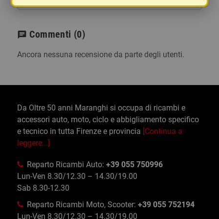
Commenti
(0)
chat
Ancora nessuna recensione da parte degli utenti.
Da Oltre 50 anni Maranghi si occupa di ricambi e
accessori auto, moto, ciclo e abbigliamento specifico
e tecnico in tutta Firenze e provincia
[Continua a
leggere...]
Reparto Ricambi Auto:
+39 055 750996
Lun-Ven 8.30/12.30 – 14.30/19.00
Sab 8.30-12.30
Reparto Ricambi Moto, Scooter:
+39 055 752194
Lun-Ven 8.30/12.30 – 14.30/19.00