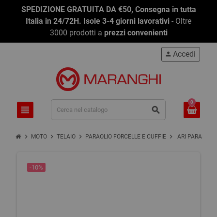
SPEDIZIONE GRATUITA DA €50, Consegna in tutta
Italia in 24/72H. Isole 3-4 giorni lavorativi
- Oltre
3000 prodotti a
prezzi convenienti
Accedi
person
0
view_headline
search
chevron_right
chevron_right
chevron_right
chevron_right
MOTO
TELAIO
PARAOLIO FORCELLE E CUFFIE
ARI PARAPOLVE
-10%