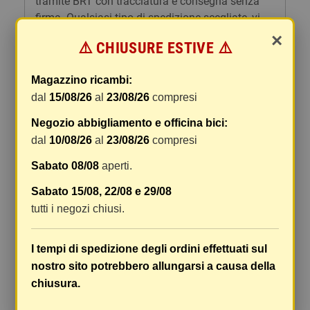
tramite BRT con tracciatura e consegna senza
firma. Qualsiasi tipo di spedizione scegliate, vi
forniremo un link per tracciare il vostro pacco
×
⚠️ CHIUSURE ESTIVE ⚠️
online.
Le spese di spedizione comprendono gli oneri di
Magazzino ricambi:
gestione e imballaggio e le spese postali. I costi
dal
15/08/26
al
23/08/26
compresi
di gestione sono fissi, mentre i costi di trasporto
Negozio abbigliamento e officina bici:
variano a seconda del peso totale della
spedizione. Vi consigliamo di raggruppare i
dal
10/08/26
al
23/08/26
compresi
vostri articoli in un unico ordine. Non ci è
Sabato 08/08
aperti.
possibile raggruppare due ordini distinti
effettuati separatamente, pertanto le spese di
Sabato 15/08, 22/08 e 29/08
spedizione saranno addebitate per ognuno di
tutti i negozi chiusi.
essi. Il vostro pacco sarà inviato a vostro rischio,
ma viene prestata un'attenzione particolare in
I tempi di spedizione degli ordini effettuati sul
caso di oggetti fragili.
nostro sito potrebbero allungarsi a causa della
Le scatole hanno dimensioni adeguatamente
chiusura.
ampie e i vostri articoli son ben protetti.