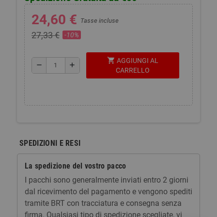
24,60 €
Tasse incluse
27,33 €
-10%
shopping_cart
AGGIUNGI AL
remove
add
CARRELLO
SPEDIZIONI E RESI
La spedizione del vostro pacco
I pacchi sono generalmente inviati entro 2 giorni
dal ricevimento del pagamento e vengono spediti
tramite BRT con tracciatura e consegna senza
firma. Qualsiasi tipo di spedizione scegliate, vi