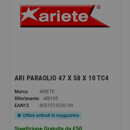
ARI PARAOLIO 47 X 58 X 10 TC4
Marca
ARIETE
Riferimento
ARI105
EAN13
8051513536199
Ultimi articoli in magazzino
notifications_active
Spedizione Gratuita da €50