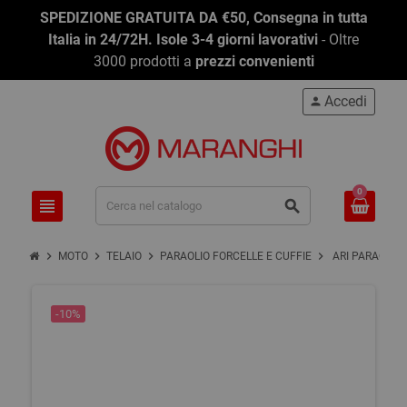
SPEDIZIONE GRATUITA DA €50, Consegna in tutta
Italia in 24/72H. Isole 3-4 giorni lavorativi
- Oltre
3000 prodotti a
prezzi convenienti
Accedi
person
0
view_headline
search
chevron_right
chevron_right
chevron_right
chevron_right
MOTO
TELAIO
PARAOLIO FORCELLE E CUFFIE
ARI PARAOLIO 
-10%