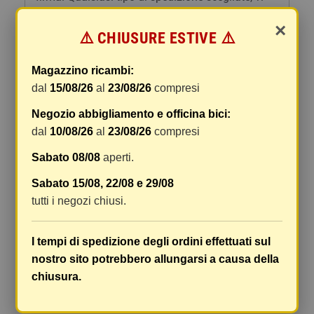
forniremo un link per tracciare il vostro pacco
×
online.
⚠️ CHIUSURE ESTIVE ⚠️
Le spese di spedizione comprendono gli oneri di
gestione e imballaggio e le spese postali. I costi
Magazzino ricambi:
di gestione sono fissi, mentre i costi di trasporto
dal
15/08/26
al
23/08/26
compresi
variano a seconda del peso totale della
Negozio abbigliamento e officina bici:
spedizione. Vi consigliamo di raggruppare i
dal
10/08/26
al
23/08/26
compresi
vostri articoli in un unico ordine. Non ci è
possibile raggruppare due ordini distinti
Sabato 08/08
aperti.
effettuati separatamente, pertanto le spese di
Sabato 15/08, 22/08 e 29/08
spedizione saranno addebitate per ognuno di
tutti i negozi chiusi.
essi. Il vostro pacco sarà inviato a vostro rischio,
ma viene prestata un'attenzione particolare in
caso di oggetti fragili.
I tempi di spedizione degli ordini effettuati sul
nostro sito potrebbero allungarsi a causa della
Le scatole hanno dimensioni adeguatamente
chiusura.
ampie e i vostri articoli son ben protetti.