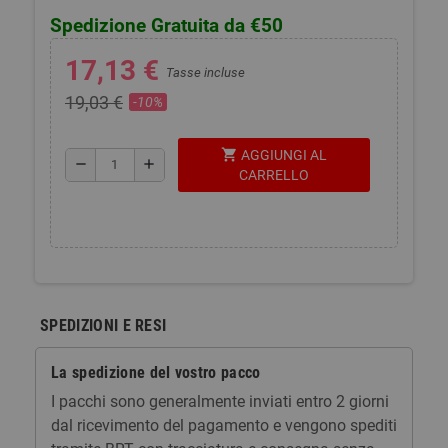
Spedizione Gratuita da €50
17,13 €
Tasse incluse
19,03 €
-10%
shopping_cart
AGGIUNGI AL
remove
add
CARRELLO
SPEDIZIONI E RESI
La spedizione del vostro pacco
I pacchi sono generalmente inviati entro 2 giorni
dal ricevimento del pagamento e vengono spediti