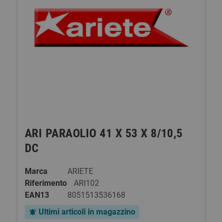
ARI PARAOLIO 41 X 53 X 8/10,5
DC
Marca
ARIETE
Riferimento
ARI102
EAN13
8051513536168
Ultimi articoli in magazzino
notifications_active