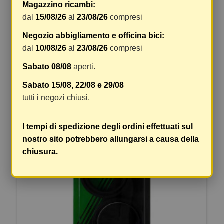
Magazzino ricambi:
dal
15/08/26
al
23/08/26
compresi
ARI PARAOLIO 41 X 53 X 8/9,5 TCY (EX ARI.064)
Non disponibile
Negozio abbigliamento e officina bici:
16,78 €
18,64 €
dal
10/08/26
al
23/08/26
compresi
DETTAGLI
VEDI DETTAGLI
Sabato 08/08
aperti.
Sabato 15/08, 22/08 e 29/08
tutti i negozi chiusi.
I tempi di spedizione degli ordini effettuati sul
nostro sito potrebbero allungarsi a causa della
chiusura.