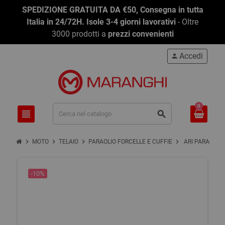
-10%
-10%
SPEDIZIONE GRATUITA DA €50, Consegna in tutta
Italia in 24/72H. Isole 3-4 giorni lavorativi
- Oltre
3000 prodotti a
prezzi convenienti
Accedi
person
0
view_headline
search
chevron_right
chevron_right
chevron_right
chevron_right
MOTO
TELAIO
PARAOLIO FORCELLE E CUFFIE
ARI PARAOLIO 
-10%