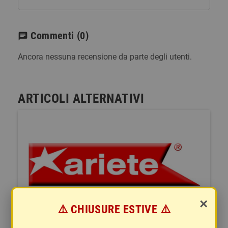
Commenti
(0)
chat
Ancora nessuna recensione da parte degli utenti.
ARTICOLI ALTERNATIVI
×
⚠️ CHIUSURE ESTIVE ⚠️