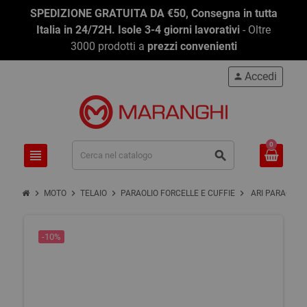
-0,01%
SPEDIZIONE GRATUITA DA €50, Consegna in tutta
Italia in 24/72H. Isole 3-4 giorni lavorativi
- Oltre
3000 prodotti a
prezzi convenienti
Accedi
person
0
view_headline
search
chevron_right
chevron_right
chevron_right
chevron_right
MOTO
TELAIO
PARAOLIO FORCELLE E CUFFIE
ARI PARAOLIO 
-10%