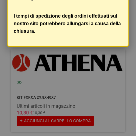
Commenti
(0)
chat
I tempi di spedizione degli ordini effettuati sul
Ancora nessuna recensione da parte degli utenti.
nostro sito potrebbero allungarsi a causa della
chiusura.
ARTICOLI ALTERNATIVI
KIT FORCA 29.8X40X7
Ultimi articoli in magazzino
10,30 €
10,30 €
AGGIUNGI AL CARRELLO
COMPRA