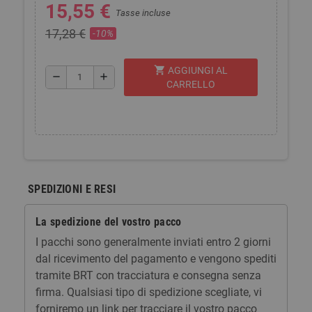
15,55 €
Tasse incluse
17,28 €
-10%
shopping_cart
AGGIUNGI AL
remove
add
CARRELLO
SPEDIZIONI E RESI
La spedizione del vostro pacco
I pacchi sono generalmente inviati entro 2 giorni
dal ricevimento del pagamento e vengono spediti
tramite BRT con tracciatura e consegna senza
firma. Qualsiasi tipo di spedizione scegliate, vi
forniremo un link per tracciare il vostro pacco