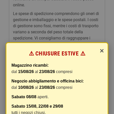
online.
Le spese di spedizione comprendono gli oneri di
gestione e imballaggio e le spese postali. I costi
di gestione sono fissi, mentre i costi di trasporto
variano a seconda del peso totale della
spedizione. Vi consigliamo di raggruppare i
vostri articoli in un unico ordine. Non ci è
×
possibile raggruppare due ordini distinti
⚠️ CHIUSURE ESTIVE ⚠️
effettuati separatamente, pertanto le spese di
spedizione saranno addebitate per ognuno di
Magazzino ricambi:
essi. Il vostro pacco sarà inviato a vostro rischio,
dal
15/08/26
al
23/08/26
compresi
ma viene prestata un'attenzione particolare in
caso di oggetti fragili.
Negozio abbigliamento e officina bici:
dal
10/08/26
al
23/08/26
compresi
Le scatole hanno dimensioni adeguatamente
ampie e i vostri articoli son ben protetti.
Sabato 08/08
aperti.
Sabato 15/08, 22/08 e 29/08
tutti i negozi chiusi.