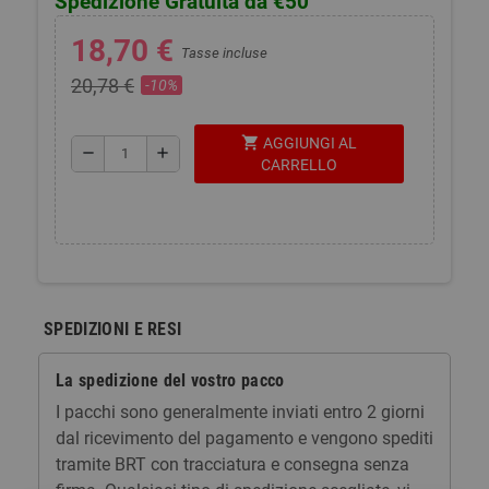
Spedizione Gratuita da €50
18,70 €
Tasse incluse
20,78 €
-10%
shopping_cart
AGGIUNGI AL
remove
add
CARRELLO
SPEDIZIONI E RESI
La spedizione del vostro pacco
I pacchi sono generalmente inviati entro 2 giorni
dal ricevimento del pagamento e vengono spediti
tramite BRT con tracciatura e consegna senza