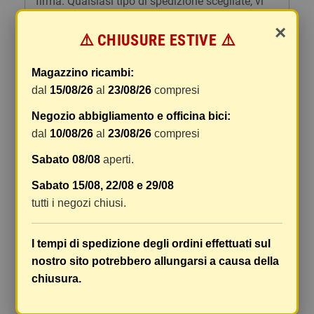
firma. Qualsiasi tipo di spedizione scegliate, vi
forniremo un link per tracciare il vostro pacco
×
online.
⚠️ CHIUSURE ESTIVE ⚠️
Le spese di spedizione comprendono gli oneri di
Magazzino ricambi:
gestione e imballaggio e le spese postali. I costi
dal
15/08/26
al
23/08/26
compresi
di gestione sono fissi, mentre i costi di trasporto
variano a seconda del peso totale della
Negozio abbigliamento e officina bici:
spedizione. Vi consigliamo di raggruppare i
dal
10/08/26
al
23/08/26
compresi
vostri articoli in un unico ordine. Non ci è
possibile raggruppare due ordini distinti
Sabato 08/08
aperti.
effettuati separatamente, pertanto le spese di
Sabato 15/08, 22/08 e 29/08
spedizione saranno addebitate per ognuno di
tutti i negozi chiusi.
essi. Il vostro pacco sarà inviato a vostro rischio,
ma viene prestata un'attenzione particolare in
caso di oggetti fragili.
I tempi di spedizione degli ordini effettuati sul
nostro sito potrebbero allungarsi a causa della
Le scatole hanno dimensioni adeguatamente
chiusura.
ampie e i vostri articoli son ben protetti.