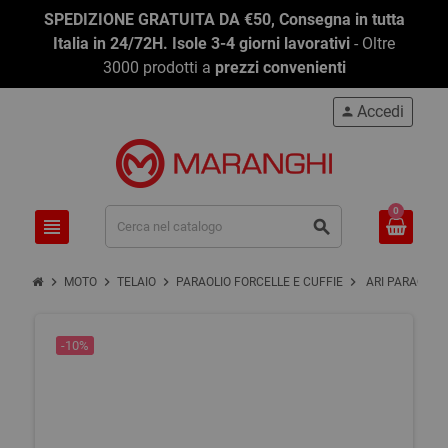
SPEDIZIONE GRATUITA DA €50, Consegna in tutta
Italia in 24/72H. Isole 3-4 giorni lavorativi
- Oltre
3000 prodotti a
prezzi convenienti
Accedi
person
0
view_headline
search
chevron_right
chevron_right
chevron_right
chevron_right
MOTO
TELAIO
PARAOLIO FORCELLE E CUFFIE
ARI PARAOLIO 4
-10%